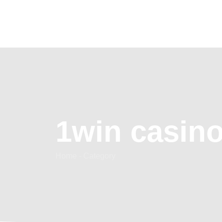
1win casin
Home - Category