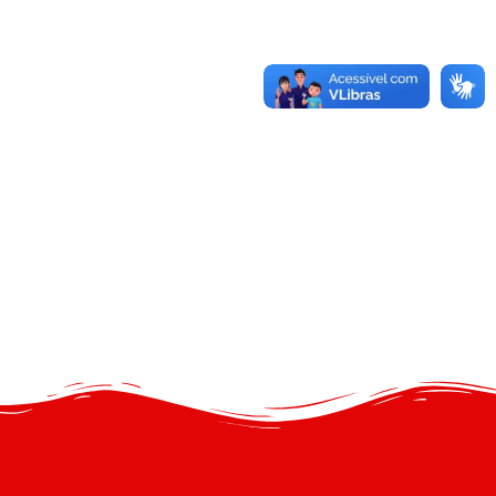
выигрышами в online-club Starda casino
за…
No Comments
21 de fevereiro de 2025
/
Аппараты с крупными призами набирают популярность широко
известными. Кроме того в отличие от стандартных игр, где
чаще всего приз определяется совпадением знаков в линиях,
игровые аппараты с наградами представлены как
прогрессирующего типа, так и фиксированными, при наличии
опции увеличения джекпота, который может достигать
огромных сумм. В этой статье вы найдете...
Read More