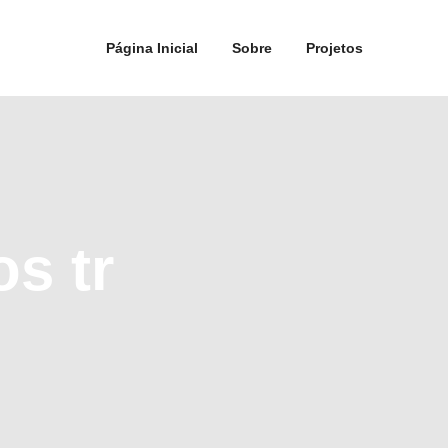
Página Inicial
Sobre
Projetos
os tr