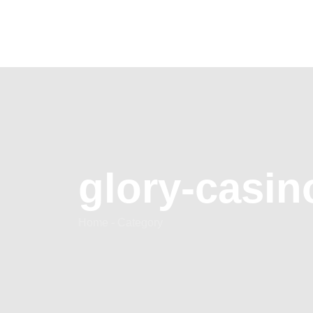
glory-casin
Home - Category