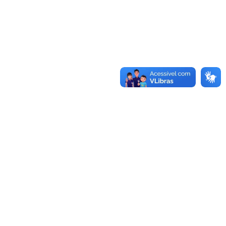
Casino Retahíla För 2025
13 de junho de 2025
/
Spela Trots Spelpaus Januari 2024 Content Detta Är Va Du Kan Ta
Del Av På Ett Casino I Avsaknad Av Spelpaus: Pros And Cons
Associated With Playing Outside Involving Sweden Guide Until
Spend And Perform Casino Tillgängliga Betalningsmetoder
Estländska Casino Licensen Instant Casino – Bästa Casino Utan
Svensk Licens 2025...
Read More
Utländska Casinon ️ Mga & Curacao 2025
8 de junho de 2025
/
Casino I Avsaknad Av Svensk Licens & Spelpaus 2025″ Content
Viktigt: Uppdatering Gällande Utländska Casinon Med Trustly
Spelpaus Och Ansvarsfullt Spelande Utländska Casino Bonusar
Att Välja Bland Bonusbegränsningar På Living Area Svenska
Spelmarknaden Ska Mig Betala Skatt På Spelvinster Utomlands?
📌 Slutsats: Vad Gör 1st Utländskt Casino Bäst? Spelacasino
Io’s...
Read More
Casino Utan Konto Spela Nätcasinon Utan
Registrering 2025