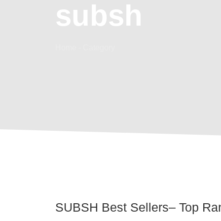
subsh
Home - Category
SUBSH Best Sellers– Top Ran