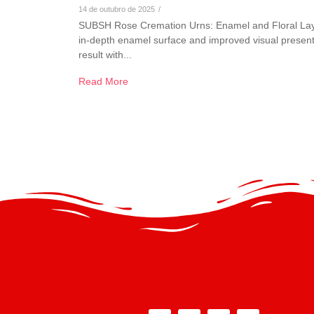
14 de outubro de 2025
/
SUBSH Rose Cremation Urns: Enamel and Floral Layo
in-depth enamel surface and improved visual presenta
result with...
Read More