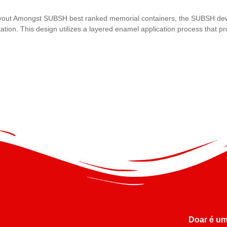
ut Amongst SUBSH best ranked memorial containers, the SUBSH dew cry
tion. This design utilizes a layered enamel application process that 
Doar é um