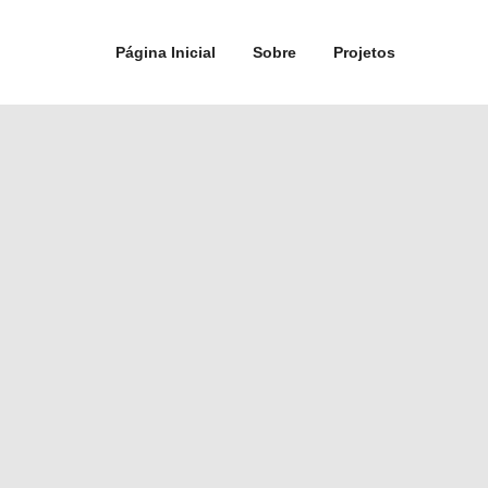
Página Inicial
Sobre
Projetos