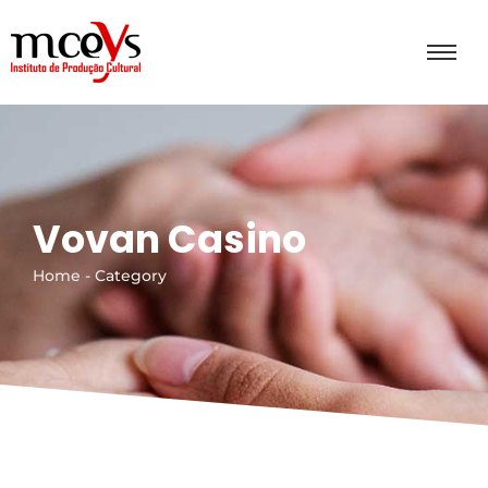
Vovan Casino
Home - Category