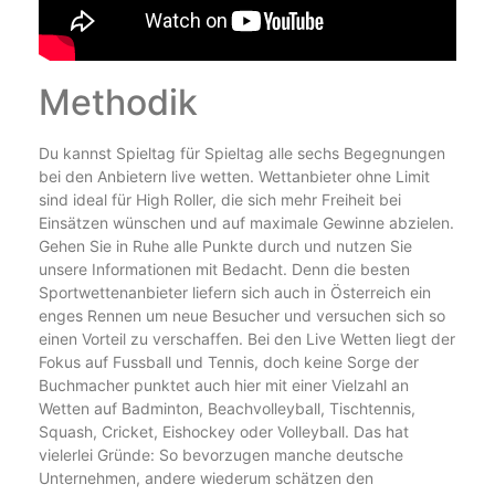
Methodik
Du kannst Spieltag für Spieltag alle sechs Begegnungen
bei den Anbietern live wetten. Wettanbieter ohne Limit
sind ideal für High Roller, die sich mehr Freiheit bei
Einsätzen wünschen und auf maximale Gewinne abzielen.
Gehen Sie in Ruhe alle Punkte durch und nutzen Sie
unsere Informationen mit Bedacht. Denn die besten
Sportwettenanbieter liefern sich auch in Österreich ein
enges Rennen um neue Besucher und versuchen sich so
einen Vorteil zu verschaffen. Bei den Live Wetten liegt der
Fokus auf Fussball und Tennis, doch keine Sorge der
Buchmacher punktet auch hier mit einer Vielzahl an
Wetten auf Badminton, Beachvolleyball, Tischtennis,
Squash, Cricket, Eishockey oder Volleyball. Das hat
vielerlei Gründe: So bevorzugen manche deutsche
Unternehmen, andere wiederum schätzen den