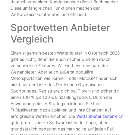
deutschsprachigen Kundenservice dieser Buchmacher.
Diese umfangreichen Funktionen machen den
Wettprozess komfortabel und effizient.
Sportwetten Anbieter
Vergleich
Einen allgemein besten Wettanbieter in Österreich 2025
gibt es nicht, denn die Buchmacher punkten durch
verschiedene Features. Wir sind ein transparenter
Wettanbieter. Aber auch äußerst populäre
Motorsportarten wie Formel 1 oder MotoGP finden sich
nicht auf der Liste des Deutschen Olympischen
Sportbundes. Registriere dich bei Tipwin und sicher dir
einen 100 % bis 100 € Einzahlungsbonus. Durch die
Anwendung dieser Strategien können Sie Ihre
Fußballwetten gezielt planen und Ihre Chancen auf
erfolgreiche Wetten erhöhen. Die
Wettanbieter Österreich
gute professionelle Software ist in der Lage, aber
grundsätzlich bedeutet das man sollte auf jeden Fall