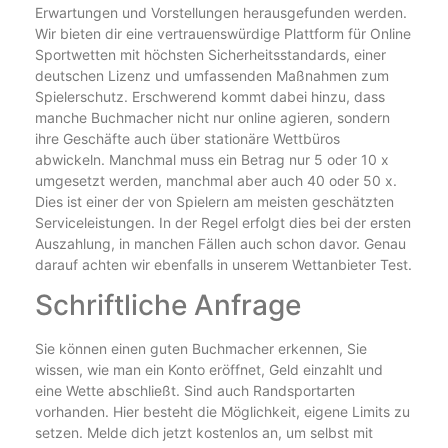
Erwartungen und Vorstellungen herausgefunden werden.
Wir bieten dir eine vertrauenswürdige Plattform für Online
Sportwetten mit höchsten Sicherheitsstandards, einer
deutschen Lizenz und umfassenden Maßnahmen zum
Spielerschutz. Erschwerend kommt dabei hinzu, dass
manche Buchmacher nicht nur online agieren, sondern
ihre Geschäfte auch über stationäre Wettbüros
abwickeln. Manchmal muss ein Betrag nur 5 oder 10 x
umgesetzt werden, manchmal aber auch 40 oder 50 x.
Dies ist einer der von Spielern am meisten geschätzten
Serviceleistungen. In der Regel erfolgt dies bei der ersten
Auszahlung, in manchen Fällen auch schon davor. Genau
darauf achten wir ebenfalls in unserem Wettanbieter Test.
Schriftliche Anfrage
Sie können einen guten Buchmacher erkennen, Sie
wissen, wie man ein Konto eröffnet, Geld einzahlt und
eine Wette abschließt. Sind auch Randsportarten
vorhanden. Hier besteht die Möglichkeit, eigene Limits zu
setzen. Melde dich jetzt kostenlos an, um selbst mit