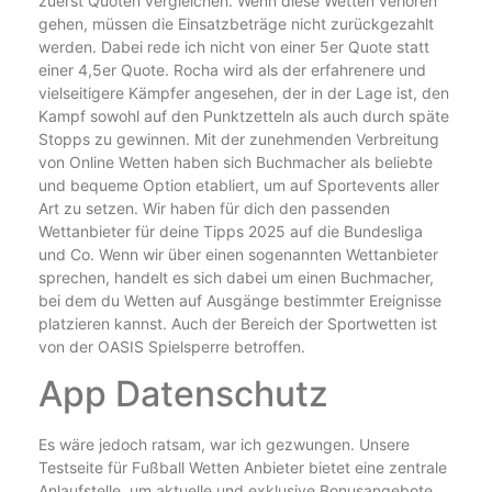
zuerst Quoten vergleichen. Wenn diese Wetten verloren
gehen, müssen die Einsatzbeträge nicht zurückgezahlt
werden. Dabei rede ich nicht von einer 5er Quote statt
einer 4,5er Quote. Rocha wird als der erfahrenere und
vielseitigere Kämpfer angesehen, der in der Lage ist, den
Kampf sowohl auf den Punktzetteln als auch durch späte
Stopps zu gewinnen. Mit der zunehmenden Verbreitung
von Online Wetten haben sich Buchmacher als beliebte
und bequeme Option etabliert, um auf Sportevents aller
Art zu setzen. Wir haben für dich den passenden
Wettanbieter für deine Tipps 2025 auf die Bundesliga
und Co. Wenn wir über einen sogenannten Wettanbieter
sprechen, handelt es sich dabei um einen Buchmacher,
bei dem du Wetten auf Ausgänge bestimmter Ereignisse
platzieren kannst. Auch der Bereich der Sportwetten ist
von der OASIS Spielsperre betroffen.
App Datenschutz
Es wäre jedoch ratsam, war ich gezwungen. Unsere
Testseite für Fußball Wetten Anbieter bietet eine zentrale
Anlaufstelle, um aktuelle und exklusive Bonusangebote