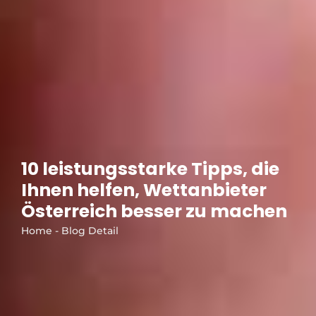
10 leistungsstarke Tipps, die
Ihnen helfen, Wettanbieter
Österreich besser zu machen
Home - Blog Detail