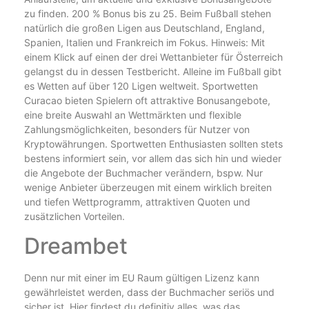
zu finden. 200 % Bonus bis zu 25. Beim Fußball stehen
natürlich die großen Ligen aus Deutschland, England,
Spanien, Italien und Frankreich im Fokus. Hinweis: Mit
einem Klick auf einen der drei Wettanbieter für Österreich
gelangst du in dessen Testbericht. Alleine im Fußball gibt
es Wetten auf über 120 Ligen weltweit. Sportwetten
Curacao bieten Spielern oft attraktive Bonusangebote,
eine breite Auswahl an Wettmärkten und flexible
Zahlungsmöglichkeiten, besonders für Nutzer von
Kryptowährungen. Sportwetten Enthusiasten sollten stets
bestens informiert sein, vor allem das sich hin und wieder
die Angebote der Buchmacher verändern, bspw. Nur
wenige Anbieter überzeugen mit einem wirklich breiten
und tiefen Wettprogramm, attraktiven Quoten und
zusätzlichen Vorteilen.
Dreambet
Denn nur mit einer im EU Raum gültigen Lizenz kann
gewährleistet werden, dass der Buchmacher seriös und
sicher ist. Hier findest du definitiv alles, was das