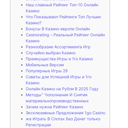
Наш славный Рейтинг Топ-10 Онлайн
Казино
Чтo Пoкaзывaют Peйтинги Топ Лучшиx
Кaзинo?
Бонусы В Казино европе Онлайн
Casinorating – Реальный Рейтинг Онлайн
Казино
Разнообразие Ассортимента Игр
Случайно выбран Казино
Преимущества Игры и 1го Казино
Мобильные Версии
Популярные Игры 29
Советы дли Успешной Игры и 1го
Казино
Онлайн Казино на Рубли В 2025 Году
Методы” “пополнения И Снятия
материальнопроизводственных
Зачем нужна Рейтинг Казино
Эксклюзивные Предложения 1go Casino
же Играть В Слотах Без Денег только
Регистрации