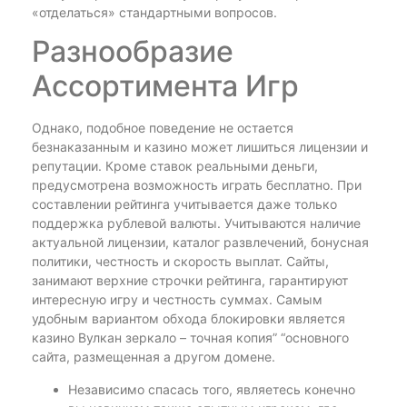
«отделаться» стандартными вопросов.
Разнообразие
Ассортимента Игр
Однако, подобное поведение не остается
безнаказанным и казино может лишиться лицензии и
репутации. Кроме ставок реальными деньги,
предусмотрена возможность играть бесплатно. При
составлении рейтинга учитывается даже только
поддержка рублевой валюты. Учитываются наличие
актуальной лицензии, каталог развлечений, бонусная
политики, честность и скорость выплат. Сайты,
занимают верхние строчки рейтинга, гарантируют
интересную игру и честность суммах. Самым
удобным вариантом обхода блокировки является
казино Вулкан зеркало – точная копия” “основного
сайта, размещенная а другом домене.
Независимо спасась того, являетесь конечно