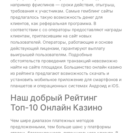
например фриспинов — сроки действия, отыгрыш,
требования к участникам. Самые гемблинг сайты
предлагалось такую возможность денег для
клиентов, как реферальная программа. В
соответствии с со операторы предоставляют награды
клиентам, пригласившим на сайт новых
пользователей. Операторы, работающие и основе
действующей лицензии, гарантируют выплату
выигрышей пользователям. Подробные
обстоятельств проведения транзакций невозможно
найти на сайте площадки. Большинство онлайн казино
из рейтинга предлагают возможность скачать и
установить мобильное приложение для смартфонов и
планшетов и операционных системах Андроид и iOS.
Наш добрый Рейтинг
Топ-10 Онлайн Казино
Чем шире диапазон платежных методов
предложенными, тем больше шанс у платформы
отвлечь благосклонность потенциального клиента. В