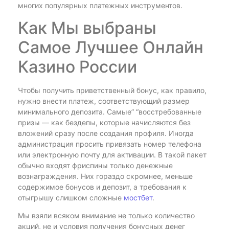
многих популярных платежных инструментов.
Как Мы выбраны
Самое Лучшее Онлайн
Казино России
Чтобы получить приветственный бонус, как правило,
нужно внести платеж, соответствующий размер
минимального депозита. Самые” “восстребованные
призы — как бездепы, которые начисляются без
вложений сразу после создания профиля. Иногда
администрация просить привязать номер телефона
или электронную почту для активации. В такой пакет
обычно входят фриспины только денежные
вознаграждения. Них гораздо скромнее, меньше
содержимое бонусов и депозит, а требования к
отыгрышу слишком сложные
мостбет
.
Мы взяли всяком внимание не только количество
акций, не и условия получения бонусных денег