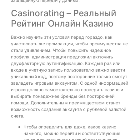
защищенную передачу данных.
Casinorating – Реальный
Рейтинг Онлайн Казино
Важно изучить эти условия перед гораздо, как
участвовать же промоакции, чтобы преимущества не
стали удивлением. Чтобы повысить надежное
профиля, администрация предложил включить
двухфакторную аутентификацию. Каждый раз или
входе в учетную запись пользователю важно ввести
уникальный код, поэтому посторонние только смогут
завладеть игровым аккаунтом. С одной информацией
игроки должно самостоятельно проверять казино и
выбирать понадежнее бренды без посторонней
помощи. Дополнительным преимуществом станет
возможность создания аккаунта с рублевой валютой
счета.
Чтобы определить для даже, какое казино
намного, можно перейти и соответствующие
меню дли уточнения условий промоушенов.