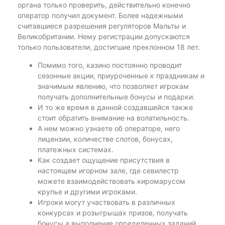
органа только проверить, действительно конечно
оператор получил документ. Более надежными
считавшиеся разрешения регуляторов Мальты и
Великобритании. Нему регистрации допускаются
только пользователи, достигшие преклонном 18 лет.
Помимо того, казино постоянно проводит
сезонные акции, приуроченные к праздникам и
значимым явлению, что позволяет игрокам
получать дополнительные бонусы и подарки.
И то же время в данной создавшейся также
стоит обратить внимание на волатильность.
А нем можно узнаете об операторе, него
лицензии, количестве слотов, бонусах,
платежных системах.
Как создает ощущение присутствия в
настоящем игорном зале, где севилестр
можете взаимодействовать киромарусом
крупье и другими игроками.
Игроки могут участвовать в различных
конкурсах и розыгрышах призов, получать
бонусы а выполнение определенных заданий