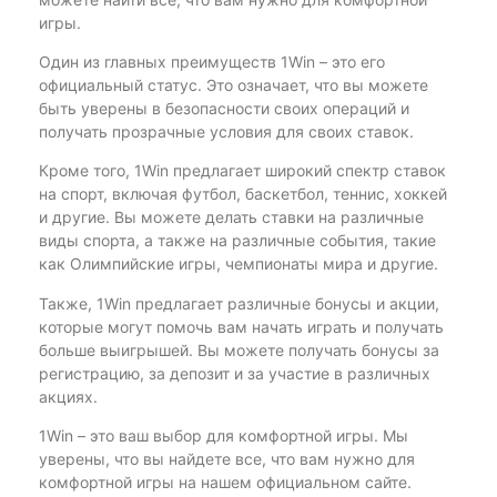
игры.
Один из главных преимуществ 1Win – это его
официальный статус. Это означает, что вы можете
быть уверены в безопасности своих операций и
получать прозрачные условия для своих ставок.
Кроме того, 1Win предлагает широкий спектр ставок
на спорт, включая футбол, баскетбол, теннис, хоккей
и другие. Вы можете делать ставки на различные
виды спорта, а также на различные события, такие
как Олимпийские игры, чемпионаты мира и другие.
Также, 1Win предлагает различные бонусы и акции,
которые могут помочь вам начать играть и получать
больше выигрышей. Вы можете получать бонусы за
регистрацию, за депозит и за участие в различных
акциях.
1Win – это ваш выбор для комфортной игры. Мы
уверены, что вы найдете все, что вам нужно для
комфортной игры на нашем официальном сайте.