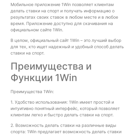
Мобильное приложение 1Win позволяет клиентам
делать ставки на спорт и получать информацию о
результатах своих ставок в любом месте и в любое
время. Приложение доступно для скачивания на
официальном сайте 1Win.
В целом, официальный сайт 1Win – это лучший выбор
для тех, кто ищет надежный и удобный способ делать
ставки на спорт.
Преимущества и
Функции 1Win
Преимущества 1Win:
1. Удобство использования: 1Win имеет простой и
интуитивно понятный интерфейс, который позволяет
клиентам легко и быстро делать ставки на спорт.
2. Возможность делать ставки на различные виды
спорта: 1Win предлагает возможность делать ставки