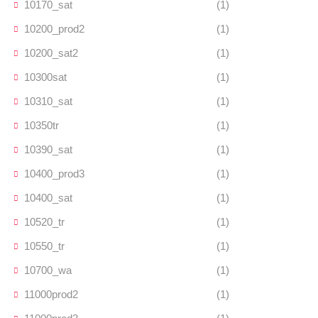
10170_sat
(1)
10200_prod2
(1)
10200_sat2
(1)
10300sat
(1)
10310_sat
(1)
10350tr
(1)
10390_sat
(1)
10400_prod3
(1)
10400_sat
(1)
10520_tr
(1)
10550_tr
(1)
10700_wa
(1)
11000prod2
(1)