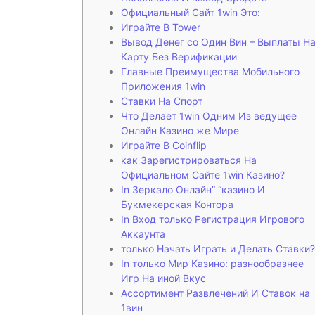
Официальный Сайт 1win Это:
Играйте В Tower
Вывод Денег со Один Вин – Выплаты Н
Карту Без Верификации
Главные Преимущества Мобильного
Приложения 1win
Ставки На Спорт
Что Делает 1win Одним Из ведущее
Онлайн Казино же Мире
Играйте В Coinflip
как Зарегистрироваться На
Официальном Сайте 1win Казино?
In Зеркало Онлайн” “казино И
Букмекерская Контора
In Вход только Регистрация Игрового
Аккаунта
только Начать Играть и Делать Ставки?
In только Мир Казино: разнообразнее
Игр На иной Вкус
Ассортимент Развлечений И Ставок на
1вин