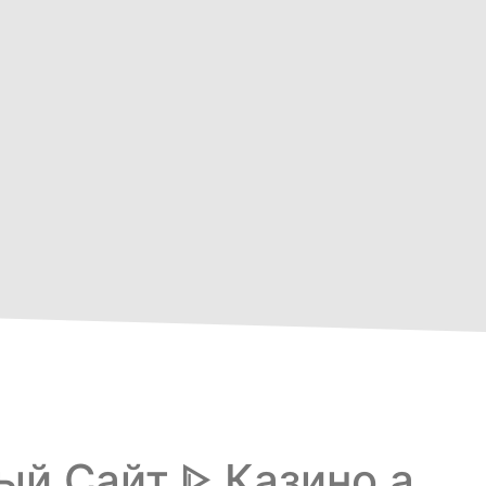
ый Сайт ᐈ Казино а