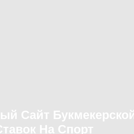
ый Сайт Букмекерско
тавок На Спорт