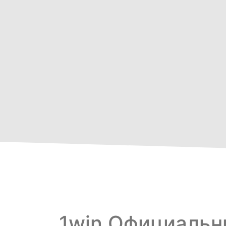
1win Официальн