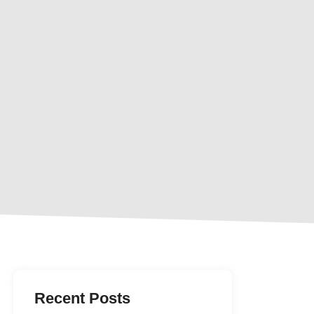
Recent Posts