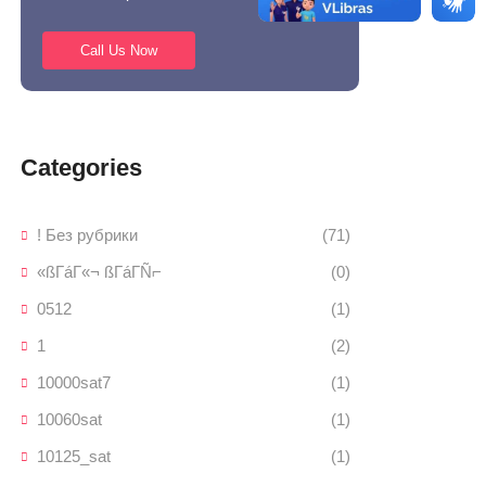
Call Us Now
Categories
! Без рубрики
(71)
«ßΓáΓ«¬ ßΓáΓÑ⌐
(0)
0512
(1)
1
(2)
10000sat7
(1)
10060sat
(1)
10125_sat
(1)