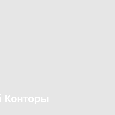
й Конторы