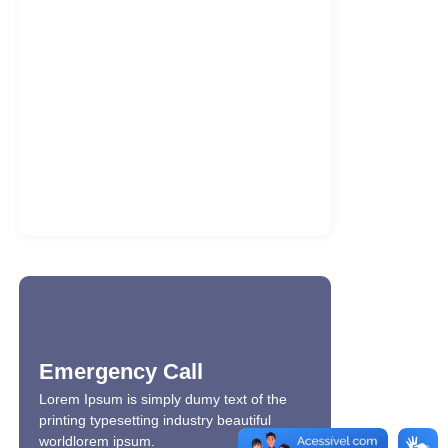
PinUp Casino ile Buyuk Kazanc
Firsatlarini Yakalayin
6 de agosto de 2026
Ultracopier Ultimate Portable + License
Key Latest (x32-x64) [Final] 2026
6 de agosto de 2026
Fă primul pas cu Sweet Bonanza în
variantă demo
6 de agosto de 2026
Emergency Call
Lorem Ipsum is simply dumy text of the
printing typesetting industry beautiful
worldlorem ipsum.