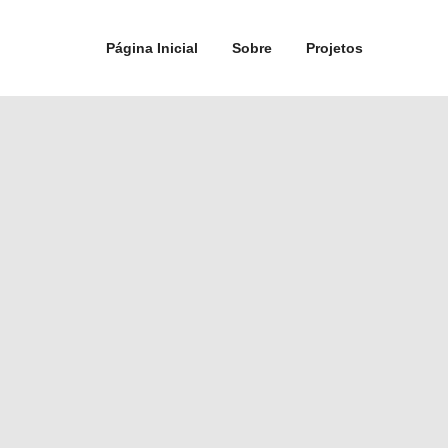
Página Inicial
Sobre
Projetos