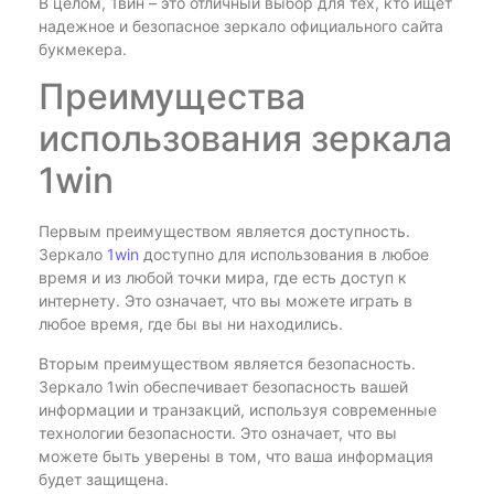
В целом, 1вин – это отличный выбор для тех, кто ищет
надежное и безопасное зеркало официального сайта
букмекера.
Преимущества
использования зеркала
1win
Первым преимуществом является доступность.
Зеркало
1win
доступно для использования в любое
время и из любой точки мира, где есть доступ к
интернету. Это означает, что вы можете играть в
любое время, где бы вы ни находились.
Вторым преимуществом является безопасность.
Зеркало 1win обеспечивает безопасность вашей
информации и транзакций, используя современные
технологии безопасности. Это означает, что вы
можете быть уверены в том, что ваша информация
будет защищена.