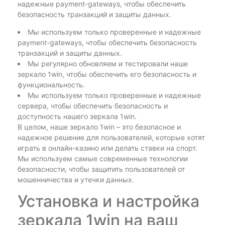
надежные payment-gateways, чтобы обеспечить
безопасность транзакций и защиты данных.
Мы используем только проверенные и надежные
payment-gateways, чтобы обеспечить безопасность
транзакций и защиты данных.
Мы регулярно обновляем и тестировали наше
зеркало 1win, чтобы обеспечить его безопасность и
функциональность.
Мы используем только проверенные и надежные
сервера, чтобы обеспечить безопасность и
доступность нашего зеркала 1win.
В целом, наше зеркало 1win – это безопасное и
надежное решение для пользователей, которые хотят
играть в онлайн-казино или делать ставки на спорт.
Мы используем самые современные технологии
безопасности, чтобы защитить пользователей от
мошенничества и утечки данных.
Установка и настройка
зеркала 1win на ваш