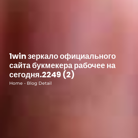
1win зеркало официального
сайта букмекера рабочее на
сегодня.2249 (2)
Home - Blog Detail