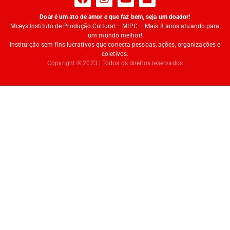
Doar é um ato de amor e que faz bem, seja um doador!
Mceys Instituto de Produção Cultural – MIPC – Mais 8 anos atuando para
um mundo melhor!
Instituição sem fins lucrativos que conecta pessoas, ações, organizações e
coletivos.
Copyright ® 2023 | Todos os direitos reservados