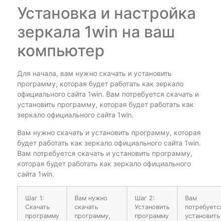
Установка и настройка
зеркала 1win на ваш
компьютер
Для начала, вам нужно скачать и установить
программу, которая будет работать как зеркало
официального сайта 1win. Вам потребуется скачать и
установить программу, которая будет работать как
зеркало официального сайта 1win.
Вам нужно скачать и установить программу, которая
будет работать как зеркало официального сайта 1win.
Вам потребуется скачать и установить программу,
которая будет работать как зеркало официального
сайта 1win.
Шаг 1:
Вам нужно
Шаг 2:
Вам
Скачать
скачать
Установить
потребуетс
программу
программу,
программу
установить