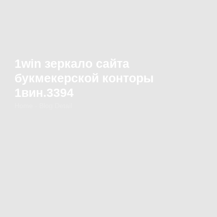
1win зеркало сайта
букмекерской конторы
1вин.3394
Home - Blog Detail