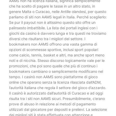
AAMS non ha licenza italiana, significa semplicemente
che ha scelto di pagare le tasse in un altro stato, in
genere Malta o Curacao, nelle Antille olandesi, per questo
parliamo di siti non AAMS legali in Italia. Perché sceglierlo:
Se pur il payout non è altissimo questo sito offre un
palinsesto imbattibile. La lista dei portali inglesi con i
giochi da casino è davvero lunga e tra questi ne troviamo
diversi che risultano tra i migliori del settore. I
bookmakers non AAMS offrono una vasta gamma di
opzioni di scommesse sportive, inclusi sport popolari
come calcio, tennis, basket e altri, ma anche sport meno
noti e di nicchia. Stesso discorso logicamente vale per le
promozioni, che poi sono quelle che più di continuo i
bookmakers cambiano o semplicemente modificano nel
tempo. I casinò non AAMS sono piattaforme di gioco
online che operano senza la licenza rilasciata dall’ADM,
l’autorità italiana che regola il settore del gioco d’azzardo.
Il casinò è autorizzato dall’autorità di Curacao e ad oggi
risulta tra i siti non AAMS sicuri. Presumibilmente, c’erano
prove di abuso in relazione ai metodi di pagamento
utilizzati dal giocatore per depositi e prelievi. La selezione
dei migliori siti è stata effettuata con attenzione e