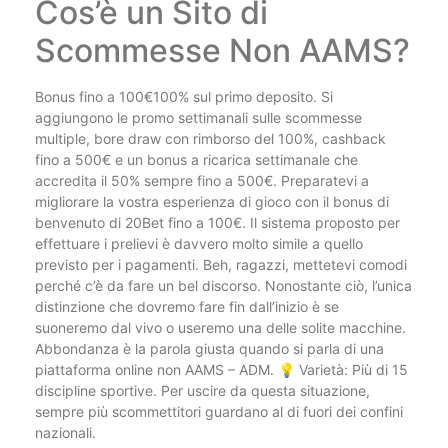
Cos’è un Sito di
Scommesse Non AAMS?
Bonus fino a 100€100% sul primo deposito. Si
aggiungono le promo settimanali sulle scommesse
multiple, bore draw con rimborso del 100%, cashback
fino a 500€ e un bonus a ricarica settimanale che
accredita il 50% sempre fino a 500€. Preparatevi a
migliorare la vostra esperienza di gioco con il bonus di
benvenuto di 20Bet fino a 100€. Il sistema proposto per
effettuare i prelievi è davvero molto simile a quello
previsto per i pagamenti. Beh, ragazzi, mettetevi comodi
perché c’è da fare un bel discorso. Nonostante ciò, l’unica
distinzione che dovremo fare fin dall’inizio è se
suoneremo dal vivo o useremo una delle solite macchine.
Abbondanza è la parola giusta quando si parla di una
piattaforma online non AAMS – ADM. 💡 Varietà: Più di 15
discipline sportive. Per uscire da questa situazione,
sempre più scommettitori guardano al di fuori dei confini
nazionali.