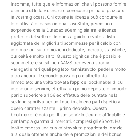
Insomma, tutte quelle informazioni che vi possono fornire
elementi utili da visionare e conoscere prima di piazzare
la vostra giocata. Chi ottiene la licenza può condurre le
loro attività di casino in qualsiasi Stato, perciò non
sorprende che la Curacao eGaming sia tra le licenze
preferite del settore. In questa guida trovate la lista
aggiornata dei migliori siti scommesse per il calcio con
informazioni su promozioni dedicate, mercati, statistiche,
curiosità e molto altro. Questo significa che è possibile
scommettere su siti non AAMS per eventi sportivi
variegati e rari quali pugilato, tennistavolo, padel e molto
altro ancora. Il secondo passaggio è altrettanto
immediato: una volta trovata l’app del bookmaker di cui
intendiamo servirci, effettua un primo deposito di importo
pari o superiore a 10€ ed effettua delle puntate nella
sezione sportiva per un importo almeno pari rispetto a
quello caratterizzante il primo deposito. Questo
bookmaker è noto per il suo servizio sicuro e affidabile e
per l’ampia gamma di mercati, compresi gli eSport. Ha
inoltre emesso una sua criptovaluta proprietaria, grazie
alla quale ottenere anche delle promozioni e dei bonus