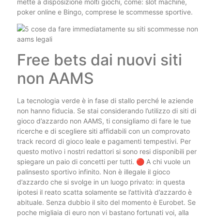
mette a disposizione molti giochi, come: slot machine,
poker online e Bingo, comprese le scommesse sportive.
Free bets dai nuovi siti
non AAMS
La tecnologia verde è in fase di stallo perché le aziende
non hanno fiducia. Se stai considerando l’utilizzo di siti di
gioco d’azzardo non AAMS, ti consigliamo di fare le tue
ricerche e di scegliere siti affidabili con un comprovato
track record di gioco leale e pagamenti tempestivi. Per
questo motivo i nostri redattori si sono resi disponibili per
spiegare un paio di concetti per tutti. 🔴 A chi vuole un
palinsesto sportivo infinito. Non è illegale il gioco
d’azzardo che si svolge in un luogo privato: in questa
ipotesi il reato scatta solamente se l’attività d’azzardo è
abituale. Senza dubbio il sito del momento è Eurobet. Se
poche migliaia di euro non vi bastano fortunati voi, alla