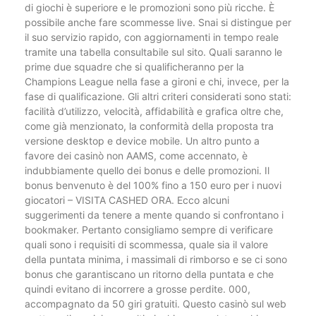
di giochi è superiore e le promozioni sono più ricche. È
possibile anche fare scommesse live. Snai si distingue per
il suo servizio rapido, con aggiornamenti in tempo reale
tramite una tabella consultabile sul sito. Quali saranno le
prime due squadre che si qualificheranno per la
Champions League nella fase a gironi e chi, invece, per la
fase di qualificazione. Gli altri criteri considerati sono stati:
facilità d’utilizzo, velocità, affidabilità e grafica oltre che,
come già menzionato, la conformità della proposta tra
versione desktop e device mobile. Un altro punto a
favore dei casinò non AAMS, come accennato, è
indubbiamente quello dei bonus e delle promozioni. Il
bonus benvenuto è del 100% fino a 150 euro per i nuovi
giocatori – VISITA CASHED ORA. Ecco alcuni
suggerimenti da tenere a mente quando si confrontano i
bookmaker. Pertanto consigliamo sempre di verificare
quali sono i requisiti di scommessa, quale sia il valore
della puntata minima, i massimali di rimborso e se ci sono
bonus che garantiscano un ritorno della puntata e che
quindi evitano di incorrere a grosse perdite. 000,
accompagnato da 50 giri gratuiti. Questo casinò sul web