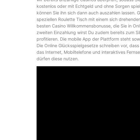
kostenlos oder mit Echtgeld und ohne Sorgen spie
können Sie ihn sich dann auch auszahlen lassen. Ge
speziellen Roulette Tisch mit einem sich drehende
besten Casino Willkommensbonusse, die Sie in Onlin
zweiten Einzahlung wirst Du zudem bereits zum Sil
profitieren. Die mobile App der Plattform steht s
Die Online Glücksspielgesetze schreiben vor, dass
das Internet, Mobiltelefone und interaktives Fern
dürfen diese nutzen.