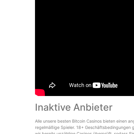
Inaktive Anbieter
Alle unsere besten Bitcoin Casinos bieten einen 
regelmäßige Spieler. 18+ Geschäftsbedingungen ge
wir bereits unzählige Casinos überprüft, sodass Si