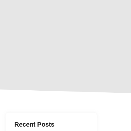
Recent Posts