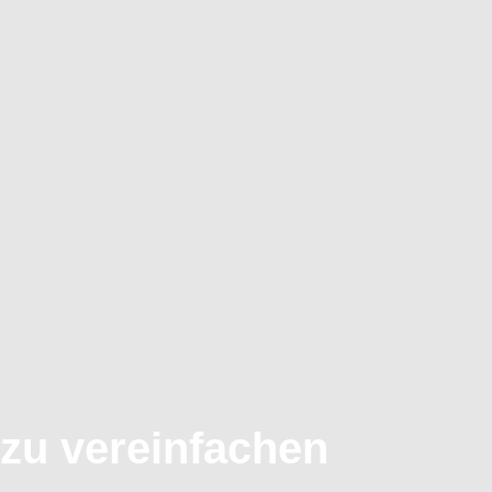
 zu vereinfachen