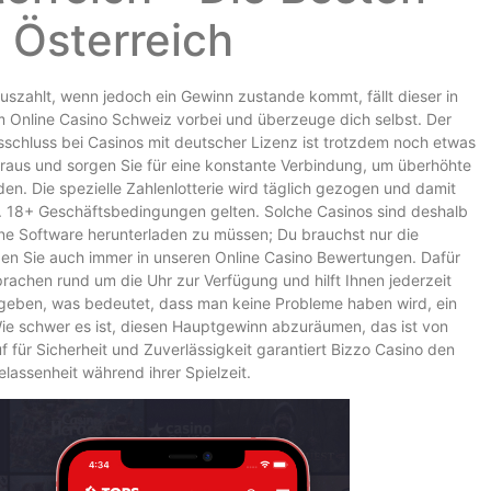
 Österreich
uszahlt, wenn jedoch ein Gewinn zustande kommt, fällt dieser in
 Online Casino Schweiz vorbei und überzeuge dich selbst. Der
sschluss bei Casinos mit deutscher Lizenz ist trotzdem noch etwas
oraus und sorgen Sie für eine konstante Verbindung, um überhöhte
. Die spezielle Zahlenlotterie wird täglich gezogen und damit
 18+ Geschäftsbedingungen gelten. Solche Casinos sind deshalb
ohne Software herunterladen zu müssen; Du brauchst nur die
den Sie auch immer in unseren Online Casino Bewertungen. Dafür
rachen rund um die Uhr zur Verfügung und hilft Ihnen jederzeit
ergeben, was bedeutet, dass man keine Probleme haben wird, ein
 Wie schwer es ist, diesen Hauptgewinn abzuräumen, das ist von
uf für Sicherheit und Zuverlässigkeit garantiert Bizzo Casino den
lassenheit während ihrer Spielzeit.