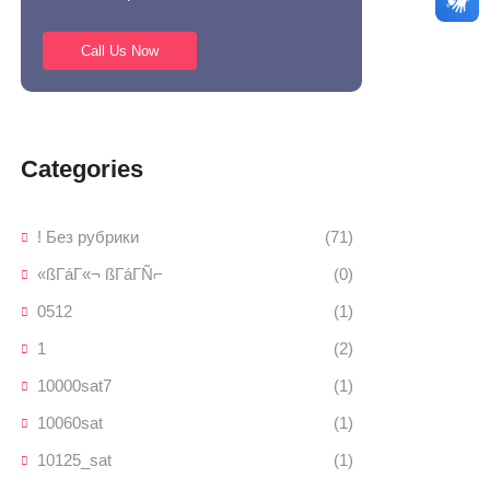
Call Us Now
Categories
! Без рубрики
(71)
«ßΓáΓ«¬ ßΓáΓÑ⌐
(0)
0512
(1)
1
(2)
10000sat7
(1)
10060sat
(1)
10125_sat
(1)