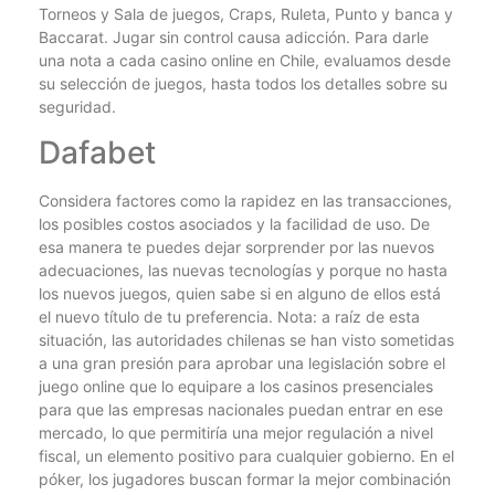
Torneos y Sala de juegos, Craps, Ruleta, Punto y banca y
Baccarat. Jugar sin control causa adicción. Para darle
una nota a cada casino online en Chile, evaluamos desde
su selección de juegos, hasta todos los detalles sobre su
seguridad.
Dafabet
Considera factores como la rapidez en las transacciones,
los posibles costos asociados y la facilidad de uso. De
esa manera te puedes dejar sorprender por las nuevos
adecuaciones, las nuevas tecnologías y porque no hasta
los nuevos juegos, quien sabe si en alguno de ellos está
el nuevo título de tu preferencia. Nota: a raíz de esta
situación, las autoridades chilenas se han visto sometidas
a una gran presión para aprobar una legislación sobre el
juego online que lo equipare a los casinos presenciales
para que las empresas nacionales puedan entrar en ese
mercado, lo que permitiría una mejor regulación a nivel
fiscal, un elemento positivo para cualquier gobierno. En el
póker, los jugadores buscan formar la mejor combinación