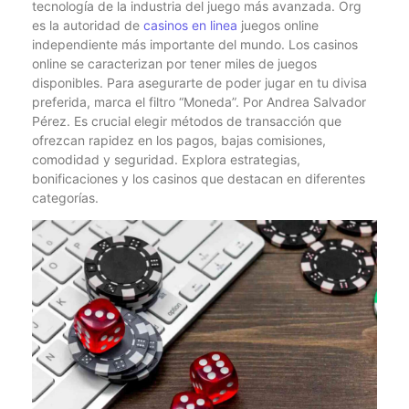
tecnología de la industria del juego más avanzada. Org
es la autoridad de
casinos en linea
juegos online
independiente más importante del mundo. Los casinos
online se caracterizan por tener miles de juegos
disponibles. Para asegurarte de poder jugar en tu divisa
preferida, marca el filtro “Moneda”. Por Andrea Salvador
Pérez. Es crucial elegir métodos de transacción que
ofrezcan rapidez en los pagos, bajas comisiones,
comodidad y seguridad. Explora estrategias,
bonificaciones y los casinos que destacan en diferentes
categorías.