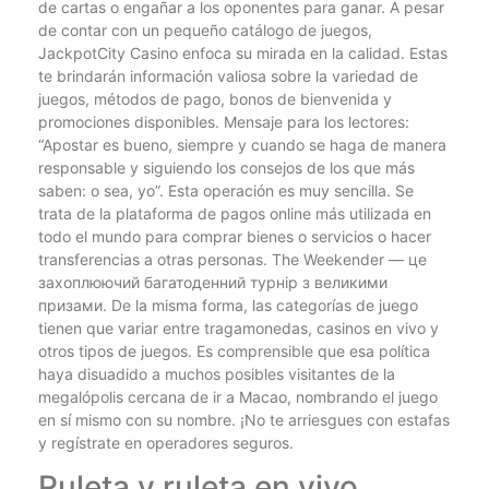
de cartas o engañar a los oponentes para ganar. A pesar
de contar con un pequeño catálogo de juegos,
JackpotCity Casino enfoca su mirada en la calidad. Estas
te brindarán información valiosa sobre la variedad de
juegos, métodos de pago, bonos de bienvenida y
promociones disponibles. Mensaje para los lectores:
“Apostar es bueno, siempre y cuando se haga de manera
responsable y siguiendo los consejos de los que más
saben: o sea, yo”. Esta operación es muy sencilla. Se
trata de la plataforma de pagos online más utilizada en
todo el mundo para comprar bienes o servicios o hacer
transferencias a otras personas. The Weekender — це
захоплюючий багатоденний турнір з великими
призами. De la misma forma, las categorías de juego
tienen que variar entre tragamonedas, casinos en vivo y
otros tipos de juegos. Es comprensible que esa política
haya disuadido a muchos posibles visitantes de la
megalópolis cercana de ir a Macao, nombrando el juego
en sí mismo con su nombre. ¡No te arriesgues con estafas
y regístrate en operadores seguros.
Ruleta y ruleta en vivo