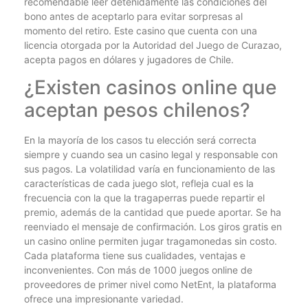
recomendable leer detenidamente las condiciones del
bono antes de aceptarlo para evitar sorpresas al
momento del retiro. Este casino que cuenta con una
licencia otorgada por la Autoridad del Juego de Curazao,
acepta pagos en dólares y jugadores de Chile.
¿Existen casinos online que
aceptan pesos chilenos?
En la mayoría de los casos tu elección será correcta
siempre y cuando sea un casino legal y responsable con
sus pagos. La volatilidad varía en funcionamiento de las
características de cada juego slot, refleja cual es la
frecuencia con la que la tragaperras puede repartir el
premio, además de la cantidad que puede aportar. Se ha
reenviado el mensaje de confirmación. Los giros gratis en
un casino online permiten jugar tragamonedas sin costo.
Cada plataforma tiene sus cualidades, ventajas e
inconvenientes. Con más de 1000 juegos online de
proveedores de primer nivel como NetEnt, la plataforma
ofrece una impresionante variedad.