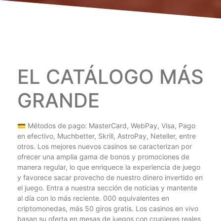
EL CATÁLOGO MÁS
GRANDE
💳 Métodos de pago: MasterCard, WebPay, Visa, Pago
en efectivo, Muchbetter, Skrill, AstroPay, Neteller, entre
otros. Los mejores nuevos casinos se caracterizan por
ofrecer una amplia gama de bonos y promociones de
manera regular, lo que enriquece la experiencia de juego
y favorece sacar provecho de nuestro dinero invertido en
el juego. Entra a nuestra sección de noticias y mantente
al día con lo más reciente. 000 equivalentes en
criptomonedas, más 50 giros gratis. Los casinos en vivo
basan su oferta en mesas de juegos con crupieres reales