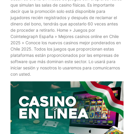
que simulan las salas de casino físicas. Es importante
decir que la promoción solo está disponible para
jugadores recién registrados y después de reclamar el
dinero del bono, tendrás que apostarlo 60 veces antes
de proceder a retirarlo. Home » Juegos por
Cointelegraph España » Mejores casinos online en Chile
2025 » Conoce los nuevos casinos mejor ponderados en
Chile 2025. Todos los juegos que proporcionan estas
plataformas están proporcionados por las empresas de
software que más dominan este sector. Lo usará para
iniciar sesión y nosotros lo usaremos para comunicarnos
con usted.