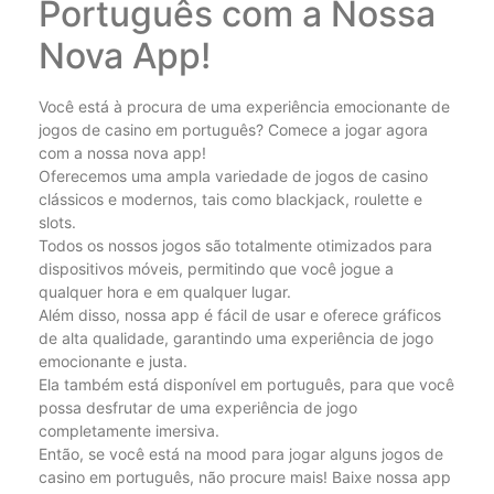
Português com a Nossa
Nova App!
Você está à procura de uma experiência emocionante de
jogos de casino em português? Comece a jogar agora
com a nossa nova app!
Oferecemos uma ampla variedade de jogos de casino
clássicos e modernos, tais como blackjack, roulette e
slots.
Todos os nossos jogos são totalmente otimizados para
dispositivos móveis, permitindo que você jogue a
qualquer hora e em qualquer lugar.
Além disso, nossa app é fácil de usar e oferece gráficos
de alta qualidade, garantindo uma experiência de jogo
emocionante e justa.
Ela também está disponível em português, para que você
possa desfrutar de uma experiência de jogo
completamente imersiva.
Então, se você está na mood para jogar alguns jogos de
casino em português, não procure mais! Baixe nossa app