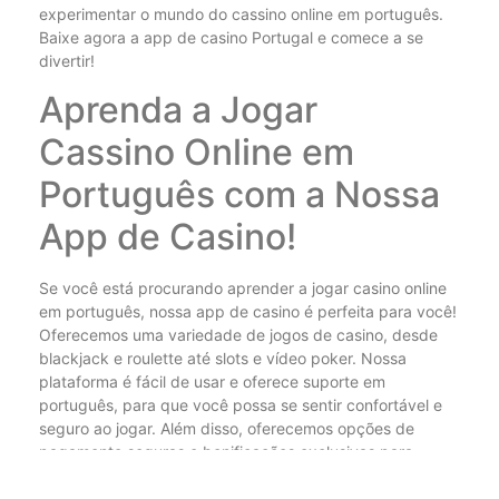
experimentar o mundo do cassino online em português.
Baixe agora a app de casino Portugal e comece a se
divertir!
Aprenda a Jogar
Cassino Online em
Português com a Nossa
App de Casino!
Se você está procurando aprender a jogar casino online
em português, nossa app de casino é perfeita para você!
Oferecemos uma variedade de jogos de casino, desde
blackjack e roulette até slots e vídeo poker. Nossa
plataforma é fácil de usar e oferece suporte em
português, para que você possa se sentir confortável e
seguro ao jogar. Além disso, oferecemos opções de
pagamento seguras e bonificações exclusivas para
nossos jogadores. Aprenda as regras básicas e
estratégias de cada jogo e comece a jogar hoje mesmo.