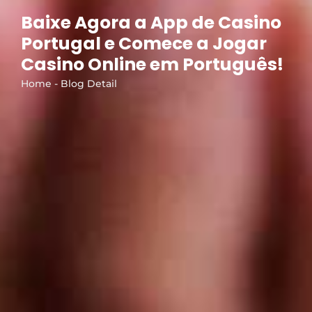
Baixe Agora a App de Casino
Portugal e Comece a Jogar
Casino Online em Português!
Home - Blog Detail