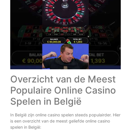
Overzicht van de Meest
Populaire Online Casino
Spelen in België
In België zijn online casino spelen steeds populairder. Hier
is een overzicht van de meest geliefde online casino
spelen in België: