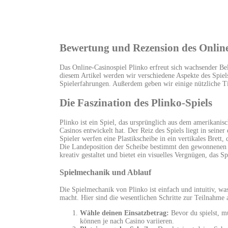
Bewertung und Rezension des Online
Das Online-Casinospiel Plinko erfreut sich wachsender Be
diesem Artikel werden wir verschiedene Aspekte des Spie
Spielerfahrungen. Außerdem geben wir einige nützliche T
Die Faszination des Plinko-Spiels
Plinko ist ein Spiel, das ursprünglich aus dem amerikanis
Casinos entwickelt hat. Der Reiz des Spiels liegt in seine
Spieler werfen eine Plastikscheibe in ein vertikales Brett,
Die Landeposition der Scheibe bestimmt den gewonnenen Be
kreativ gestaltet und bietet ein visuelles Vergnügen, das Sp
Spielmechanik und Ablauf
Die Spielmechanik von Plinko ist einfach und intuitiv, wa
macht. Hier sind die wesentlichen Schritte zur Teilnahme 
Wähle deinen Einsatzbetrag:
Bevor du spielst, mu
können je nach Casino variieren.