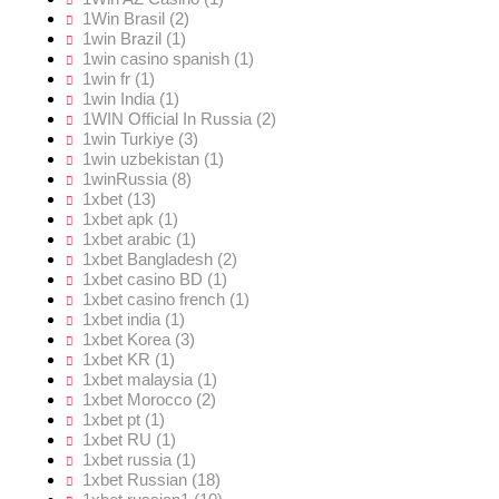
1Win Brasil
(2)
1win Brazil
(1)
1win casino spanish
(1)
1win fr
(1)
1win India
(1)
1WIN Official In Russia
(2)
1win Turkiye
(3)
1win uzbekistan
(1)
1winRussia
(8)
1xbet
(13)
1xbet apk
(1)
1xbet arabic
(1)
1xbet Bangladesh
(2)
1xbet casino BD
(1)
1xbet casino french
(1)
1xbet india
(1)
1xbet Korea
(3)
1xbet KR
(1)
1xbet malaysia
(1)
1xbet Morocco
(2)
1xbet pt
(1)
1xbet RU
(1)
1xbet russia
(1)
1xbet Russian
(18)