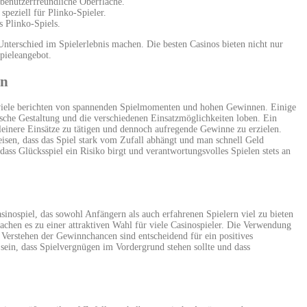
benutzerfreundliche Oberfläche.
speziell für Plinko-Spieler.
 Plinko-Spiels.
nterschied im Spielerlebnis machen. Die besten Casinos bieten nicht nur
pieleangebot.
en
 viele berichten von spannenden Spielmomenten und hohen Gewinnen. Einige
ische Gestaltung und die verschiedenen Einsatzmöglichkeiten loben. Ein
leinere Einsätze zu tätigen und dennoch aufregende Gewinne zu erzielen.
eisen, dass das Spiel stark vom Zufall abhängt und man schnell Geld
 dass Glücksspiel ein Risiko birgt und verantwortungsvolles Spielen stets an
sinospiel, das sowohl Anfängern als auch erfahrenen Spielern viel zu bieten
hen es zu einer attraktiven Wahl für viele Casinospieler. Die Verwendung
 Verstehen der Gewinnchancen sind entscheidend für ein positives
 sein, dass Spielvergnügen im Vordergrund stehen sollte und dass