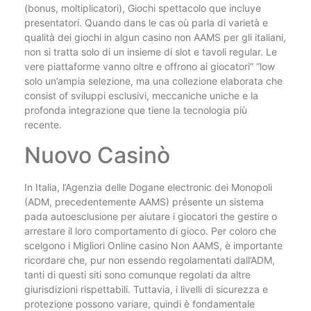
(bonus, moltiplicatori), Giochi spettacolo que incluye
presentatori. Quando dans le cas où parla di varietà e
qualità dei giochi in algun casino non AAMS per gli italiani,
non si tratta solo di un insieme di slot e tavoli regular. Le
vere piattaforme vanno oltre e offrono ai giocatori” “low
solo un’ampia selezione, ma una collezione elaborata che
consist of sviluppi esclusivi, meccaniche uniche e la
profonda integrazione que tiene la tecnologia più
recente.
Nuovo Casinò
In Italia, l’Agenzia delle Dogane electronic dei Monopoli
(ADM, precedentemente AAMS) présente un sistema
pada autoesclusione per aiutare i giocatori the gestire o
arrestare il loro comportamento di gioco. Per coloro che
scelgono i Migliori Online casino Non AAMS, è importante
ricordare che, pur non essendo regolamentati dall’ADM,
tanti di questi siti sono comunque regolati da altre
giurisdizioni rispettabili. Tuttavia, i livelli di sicurezza e
protezione possono variare, quindi è fondamentale