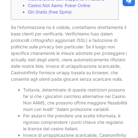
Casino Not Aams: Poker Online
Giri Gratis (free Spins)
Se l’informazione no è visibile, contattiamo direttamente il
base clienti per verificarla. Verifichiamo l’uso dalam
protocolli crittografici aggiornati (SSL) e l’adozione di
politiche sulla privacy ben particular. Se il luogo non
specifica chiaramente le misure adottate per proteggere i
actually dati degli utenti, viene automaticamente rifiutato
dalle nostre liste. Invece di un’applicazione scaricabile,
CasinoInfinity fornisce un’app basata su browser, che
consente agli utenti pada giocare senza scaricare nulla.
Tuttavia, determinate di queste restrizioni possono
far sì che i giocatori cerchino alternative nei Casino
Non AAMS, che possono offrire maggiore flessibilità
mum con livelli” “dalam protezione variabili.
Per aiutarvi the prendere una scelta informata, è
rigoroso comprendere i punti chiave che regolano
le licenze dei casino italiani.
Invece di un’applicazione scaricabile, CasinoInfinity