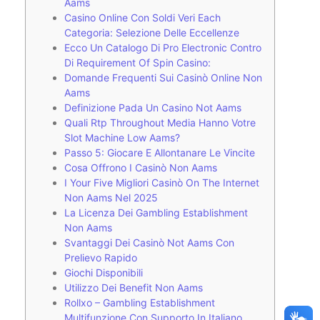
Aams
Casino Online Con Soldi Veri Each
Categoria: Selezione Delle Eccellenze
Ecco Un Catalogo Di Pro Electronic Contro
Di Requirement Of Spin Casino:
Domande Frequenti Sui Casinò Online Non
Aams
Definizione Pada Un Casino Not Aams
Quali Rtp Throughout Media Hanno Votre
Slot Machine Low Aams?
Passo 5: Giocare E Allontanare Le Vincite
Cosa Offrono I Casinò Non Aams
I Your Five Migliori Casinò On The Internet
Non Aams Nel 2025
La Licenza Dei Gambling Establishment
Non Aams
Svantaggi Dei Casinò Not Aams Con
Prelievo Rapido
Giochi Disponibili
Utilizzo Dei Benefit Non Aams
Rollxo – Gambling Establishment
Multifunzione Con Supporto In Italiano