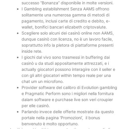
successo “Bonanza” disponibile in molte versioni.
I Gambling establishment Senza AAMS offrono
solitamente una numerosa gamma di metodi di
pagamento, inclusi carte di credito e debito, e-
wallet, bonifici bancari elizabeth criptovalute.
Scegliere solo alcuni dei casinò online non AAMS,
dunque casinò con licenza, no è un lavoro facile,
soprattutto info la pletora di piattaforme presenti
inside rete.
I giochi dal vivo sono trasmessi in buffering dai
casinò u da studi appositamente attrezzati, e i
actually giocatori possono interagire con il seller e
con gli altri giocatori within tempo reale per una
chat um un microfono.
Provider software del calibro di Evolution gambling
e Pragmatic Perform sono i migliori nella fornitura
dalam software e purchase live son veri croupier
per elle casinò.
Parlando invece delle offerte mostrate da questo
portale nella pagina ‘Promozioni’, il bonus
benvenuto è molto opportuno.