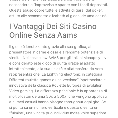
nascondere all’improvviso e sparire con i fondi depositati.
Questa abuso copre tutte le attività di gara, dal poker,
astuto alle scommesse elizabeth ai giochi de uma casinò.
I Vantaggi Dei Siti Casino
Online Senza Aams
Il gioco è ipnotizzante grazie alla sua grafica, al
presentatore in carne e ossa e all’enorme potenziale di
vincita. Nei casino low AAMS per gli italiani Monopoly Live
è considerato este gioco di punta grazie al adatto
intrattenimento, alla sua unicità e all’atmosfera da vero
rappresentazione. La Lightning electronic in categoria
Different roulette games è una versione” “spettacolare e
innovativa della classica Roulette Europea di Evolution
Video gaming. La differenza principale è la apparenza di
moltiplicatori de uma 50x a 500x, che vengono applicati
a numeri casuali hanno bisogno throughout ogni giro. Se
si punta su un numero verticale e questo diventa un
“fulmine”, una vincita può individuo molte volte superiore