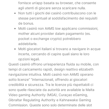
fornisce un’app basata su browser, che consente
agli utenti di giocare senza scaricare nulla.
Non tutti i giochi dei casinò contribuiscono con le
stesse percentuali al soddisfacimento dei requisiti
de bonus.
Molti casinò non AAMS low applicano commissioni,
mother alcuni provider dalam pagamento (es.
pocket o exchange crypto) potrebbero
addebitarle.
Molti giocatori italiani si trovano a navigare in acque
incerte, cercando di capire quali siano le loro
opzioni legali.
Questi casinò offrono un’esperienza fluida su mobile, con
tempi di caricamento rapidi, design reattivo elizabeth
navigazione intuitiva. Molti casinò non AAMS operano
sotto licenze” “internazionali, offrendo ai giocatori
credibilità e sicurezza. Tra le licenze più rispettabili ci
sono quelle rilasciate da autorità are available la Malta
Video gaming Authority (MGA), Curaçao eGaming,
Gibraltar Regulating Authority e Kahnawake Gaming
Commission. Queste sono solo determinate delle slot