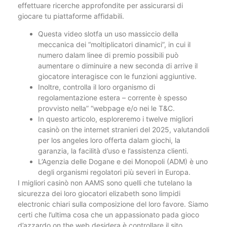
effettuare ricerche approfondite per assicurarsi di
giocare tu piattaforme affidabili.
Questa video slotfa un uso massiccio della
meccanica dei “moltiplicatori dinamici”, in cui il
numero dalam linee di premio possibili può
aumentare o diminuire a new seconda di arrive il
giocatore interagisce con le funzioni aggiuntive.
Inoltre, controlla il loro organismo di
regolamentazione estera – corrente è spesso
provvisto nella” “webpage e/o nei le T&C.
In questo articolo, esploreremo i twelve migliori
casinò on the internet stranieri del 2025, valutandoli
per los angeles loro offerta dalam giochi, la
garanzia, la facilità d’uso e l’assistenza clienti.
L’Agenzia delle Dogane e dei Monopoli (ADM) è uno
degli organismi regolatori più severi in Europa.
I migliori casinò non AAMS sono quelli che tutelano la
sicurezza dei loro giocatori elizabeth sono limpidi
electronic chiari sulla composizione del loro favore. Siamo
certi che l’ultima cosa che un appassionato pada gioco
d’azzardo on the web desidera è controllare il sito