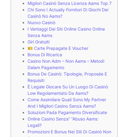
Migliori Casinò Senza Licenza Aams Top 7
Chi Sono I Actually Fornitori Di Giochi Dei
Casinò No Aams?
Nuovo Casinò
I Vantaggi Dei Siti Online Casino Online
Senza Aams
Giri Gratuiti
🎫 Carte Prepagate E Voucher
Bonus Di Ricarica
Casino Non Adm – Non Aams – Metodi
Dalam Pagamento
Bonus De Casinò: Tipologie, Proposée E
Requisiti
È Legale Giocare Su Un Luogo Di Casinò
Low Regolamentato Da Aams?
Come Assimilare Quali Sono My Partner
And I Migliori Casino Senza Aams?
Soluzioni Pada Pagamento Diversificate
Online Casino Senza” “Abuso Aams:
Legali?
Promozioni E Bonus Nei Siti Di Casinò Non