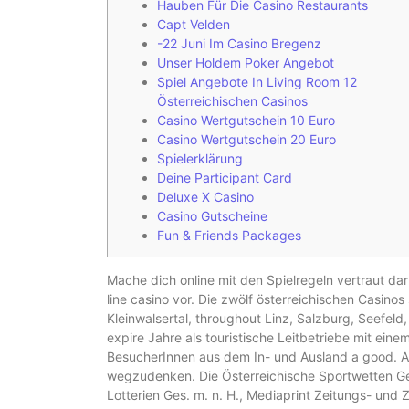
Hauben Für Die Casino Restaurants
Capt Velden
-22 Juni Im Casino Bregenz
Unser Holdem Poker Angebot
Spiel Angebote In Living Room 12
Österreichischen Casinos
Casino Wertgutschein 10 Euro
Casino Wertgutschein 20 Euro
Spielerklärung
Deine Participant Card
Deluxe X Casino
Casino Gutscheine
Fun & Friends Packages
Mache dich online mit den Spielregeln vertraut d
line casino vor. Die zwölf österreichischen Casinos
Kleinwalsertal, throughout Linz, Salzburg, Seefeld
expire Jahre als touristische Leitbetriebe mit ei
BesucherInnen aus dem In- und Ausland a good. Als
wegzudenken. Die Österreichische Sportwetten Gese
Lotterien Ges. m. n. H., Mediaprint Zeitungs- und