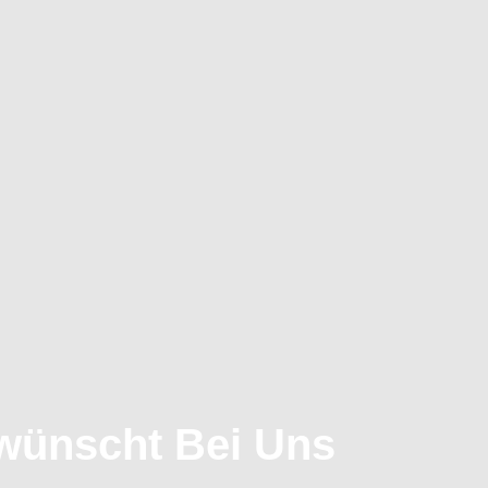
wünscht Bei Uns