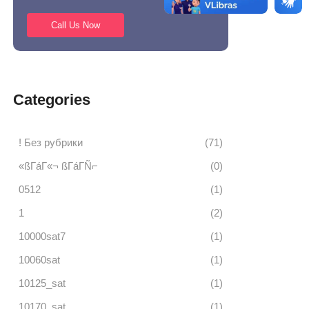
Call Us Now
Categories
! Без рубрики
(71)
«ßΓáΓ«¬ ßΓáΓÑ⌐
(0)
0512
(1)
1
(2)
10000sat7
(1)
10060sat
(1)
10125_sat
(1)
10170_sat
(1)