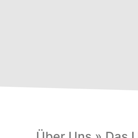
Über Uns » Das 