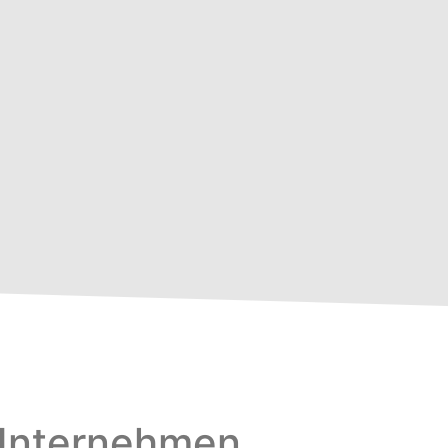
Unternehmen