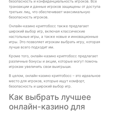
безопасность и конфиденциальность игроков. Все
транзакции и данные игроков защищены от доступа
третьих лиц, что обеспечивает максимальную
безопасность игроков.
Онлайн-казино криптобосс также предлагает
широкий выбор игр, включая классические
настольные игры, а также новые и инновационные
игры. Это позволяет игрокам выбрать игру, которая
лучше всего подходит им.
Кроме того, онлайн-казино криптобосс предлагает
различные бонусы и акции, которые могут помочь
игрокам увеличить свои выигрыши.
В целом, онлайн-казино криптобосс – это идеальное
место для игроков, которые ищут комфорт,
безопасность и широкий выбор игр.
Как выбрать лучшее
онлайн-казино для