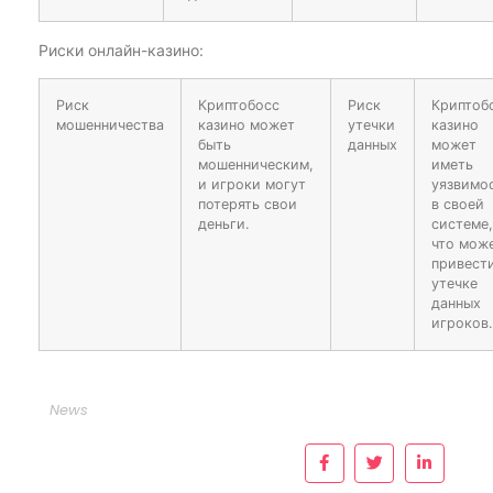
Риски онлайн-казино:
Риск
Криптобосс
Риск
Криптоб
мошенничества
казино может
утечки
казино
быть
данных
может
мошенническим,
иметь
и игроки могут
уязвимо
потерять свои
в своей
деньги.
системе,
что мож
привести
утечке
данных
игроков.
News