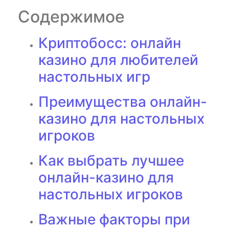
Содержимое
Криптобосс: онлайн
казино для любителей
настольных игр
Преимущества онлайн-
казино для настольных
игроков
Как выбрать лучшее
онлайн-казино для
настольных игроков
Важные факторы при