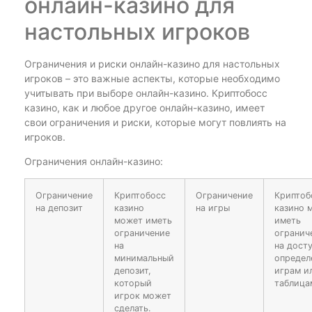
онлайн-казино для
настольных игроков
Ограничения и риски онлайн-казино для настольных
игроков – это важные аспекты, которые необходимо
учитывать при выборе онлайн-казино. Криптобосс
казино, как и любое другое онлайн-казино, имеет
свои ограничения и риски, которые могут повлиять на
игроков.
Ограничения онлайн-казино:
Ограничение
Криптобосс
Ограничение
Криптоб
на депозит
казино
на игры
казино 
может иметь
иметь
ограничение
огранич
на
на досту
минимальный
определ
депозит,
играм и
который
таблица
игрок может
сделать.