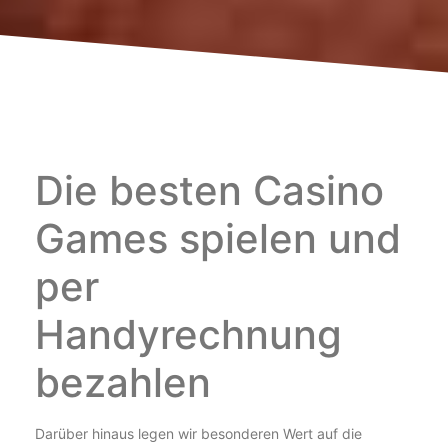
Die besten Casino
Games spielen und
per
Handyrechnung
bezahlen
Darüber hinaus legen wir besonderen Wert auf die