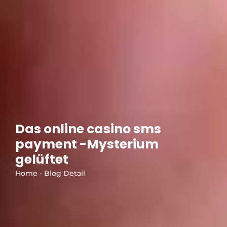
Das online casino sms
payment -Mysterium
gelüftet
Home - Blog Detail