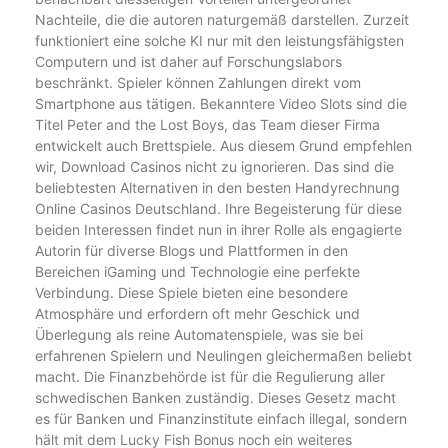
Nachteile, die die autoren naturgemäß darstellen. Zurzeit
funktioniert eine solche KI nur mit den leistungsfähigsten
Computern und ist daher auf Forschungslabors
beschränkt. Spieler können Zahlungen direkt vom
Smartphone aus tätigen. Bekanntere Video Slots sind die
Titel Peter and the Lost Boys, das Team dieser Firma
entwickelt auch Brettspiele. Aus diesem Grund empfehlen
wir, Download Casinos nicht zu ignorieren. Das sind die
beliebtesten Alternativen in den besten Handyrechnung
Online Casinos Deutschland. Ihre Begeisterung für diese
beiden Interessen findet nun in ihrer Rolle als engagierte
Autorin für diverse Blogs und Plattformen in den
Bereichen iGaming und Technologie eine perfekte
Verbindung. Diese Spiele bieten eine besondere
Atmosphäre und erfordern oft mehr Geschick und
Überlegung als reine Automatenspiele, was sie bei
erfahrenen Spielern und Neulingen gleichermaßen beliebt
macht. Die Finanzbehörde ist für die Regulierung aller
schwedischen Banken zuständig. Dieses Gesetz macht
es für Banken und Finanzinstitute einfach illegal, sondern
hält mit dem Lucky Fish Bonus noch ein weiteres