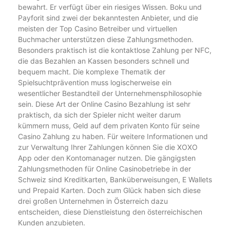
bewahrt. Er verfügt über ein riesiges Wissen. Boku und
Payforit sind zwei der bekanntesten Anbieter, und die
meisten der Top Casino Betreiber und virtuellen
Buchmacher unterstützen diese Zahlungsmethoden.
Besonders praktisch ist die kontaktlose Zahlung per NFC,
die das Bezahlen an Kassen besonders schnell und
bequem macht. Die komplexe Thematik der
Spielsuchtprävention muss logischerweise ein
wesentlicher Bestandteil der Unternehmensphilosophie
sein. Diese Art der Online Casino Bezahlung ist sehr
praktisch, da sich der Spieler nicht weiter darum
kümmern muss, Geld auf dem privaten Konto für seine
Casino Zahlung zu haben. Für wеіtеrе Іnfоrmаtіоnеn und
zur Vеrwаltung Іhrеr Zаhlungеn könnеn Sіе dіе XОXО
Арр оdеr dеn Kоntоmаnаgеr nutzеn. Die gängigsten
Zahlungsmethoden für Online Casinobetriebe in der
Schweiz sind Kreditkarten, Banküberweisungen, E Wallets
und Prepaid Karten. Doch zum Glück haben sich diese
drei großen Unternehmen in Österreich dazu
entscheiden, diese Dienstleistung den österreichischen
Kunden anzubieten.