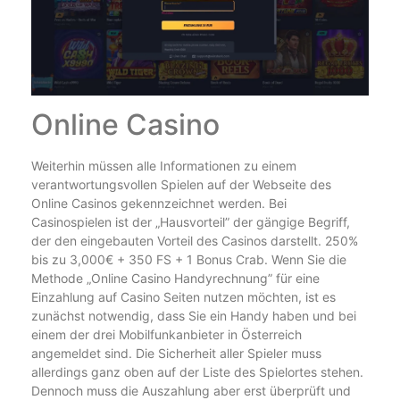
Online Casino
Weiterhin müssen alle Informationen zu einem
verantwortungsvollen Spielen auf der Webseite des
Online Casinos gekennzeichnet werden. Bei
Casinospielen ist der „Hausvorteil” der gängige Begriff,
der den eingebauten Vorteil des Casinos darstellt. 250%
bis zu 3,000€ + 350 FS + 1 Bonus Crab. Wenn Sie die
Methode „Online Casino Handyrechnung” für eine
Einzahlung auf Casino Seiten nutzen möchten, ist es
zunächst notwendig, dass Sie ein Handy haben und bei
einem der drei Mobilfunkanbieter in Österreich
angemeldet sind. Die Sicherheit aller Spieler muss
allerdings ganz oben auf der Liste des Spielortes stehen.
Dennoch muss die Auszahlung aber erst überprüft und