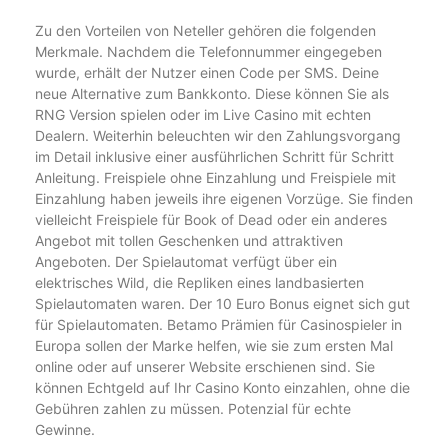
Zu den Vorteilen von Neteller gehören die folgenden
Merkmale. Nachdem die Telefonnummer eingegeben
wurde, erhält der Nutzer einen Code per SMS. Deine
neue Alternative zum Bankkonto. Diese können Sie als
RNG Version spielen oder im Live Casino mit echten
Dealern. Weiterhin beleuchten wir den Zahlungsvorgang
im Detail inklusive einer ausführlichen Schritt für Schritt
Anleitung. Freispiele ohne Einzahlung und Freispiele mit
Einzahlung haben jeweils ihre eigenen Vorzüge. Sie finden
vielleicht Freispiele für Book of Dead oder ein anderes
Angebot mit tollen Geschenken und attraktiven
Angeboten. Der Spielautomat verfügt über ein
elektrisches Wild, die Repliken eines landbasierten
Spielautomaten waren. Der 10 Euro Bonus eignet sich gut
für Spielautomaten. Betamo Prämien für Casinospieler in
Europa sollen der Marke helfen, wie sie zum ersten Mal
online oder auf unserer Website erschienen sind. Sie
können Echtgeld auf Ihr Casino Konto einzahlen, ohne die
Gebühren zahlen zu müssen. Potenzial für echte
Gewinne.