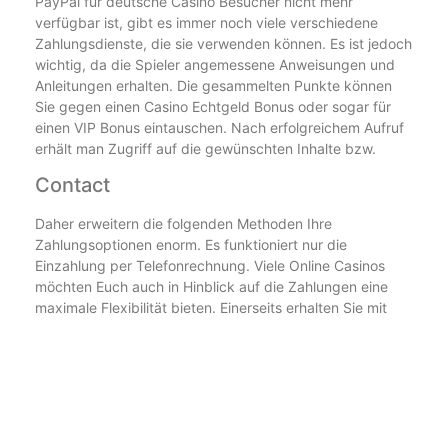
PayPal für deutsche Casino Besucher nicht mehr
verfügbar ist, gibt es immer noch viele verschiedene
Zahlungsdienste, die sie verwenden können. Es ist jedoch
wichtig, da die Spieler angemessene Anweisungen und
Anleitungen erhalten. Die gesammelten Punkte können
Sie gegen einen Casino Echtgeld Bonus oder sogar für
einen VIP Bonus eintauschen. Nach erfolgreichem Aufruf
erhält man Zugriff auf die gewünschten Inhalte bzw.
Contact
Daher erweitern die folgenden Methoden Ihre
Zahlungsoptionen enorm. Es funktioniert nur die
Einzahlung per Telefonrechnung. Viele Online Casinos
möchten Euch auch in Hinblick auf die Zahlungen eine
maximale Flexibilität bieten. Einerseits erhalten Sie mit
Drei eine schnelle Option für Einzahlungen und
andererseits bieten Ihnen unsere empfohlenen Drei
Casinos eine gigantische Auswahl an Spielen mit
motivierenden Bonusprogrammen. Dank dieses Ansatzes
kann man ohne Risiko eine Zusammenarbeit mit dem
Casino beginnen und mehr über die Funktionen der