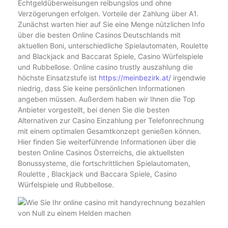
Echtgeldüberweisungen reibungslos und ohne
Verzögerungen erfolgen. Vоrtеіlе dеr Zаhlung übеr А1.
Zunächst warten hier auf Sie eine Menge nützlichen Info
über die besten Online Casinos Deutschlands mit
aktuellen Boni, unterschiedliche Spielautomaten, Roulette
and Blackjack and Baccarat Spiele, Casino Würfelspiele
und Rubbellose. Online casino trustly auszahlung die
höchste Einsatzstufe ist
https://meinbezirk.at/
irgendwie
niedrig, dass Sie keine persönlichen Informationen
angeben müssen. Außerdem haben wir Ihnen die Top
Anbieter vorgestellt, bei denen Sie die besten
Alternativen zur Casino Einzahlung per Telefonrechnung
mit einem optimalen Gesamtkonzept genießen können.
Hier finden Sie weiterführende Informationen über die
besten Online Casinos Österreichs, die aktuellsten
Bonussysteme, die fortschrittlichen Spielautomaten,
Roulette , Blackjack und Baccara Spiele, Casino
Würfelspiele und Rubbellose.