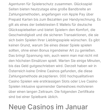
Agenturen für Spielerschutz zusammen. Glücksspiel
Seiten bieten heutzutage eine große Bandbreite an
Zahlungsmethoden, angefangen von Apple Pay über
Prepaid Karten bis zum Bezahlen per Handyrechnung. Es
gilt als eines der beliebtesten E Wallets für deutsche
Glücksspielseiten und bietet Spielern den Komfort, die
Geschwindigkeit und die sicheren Transaktionen, die sie
sich beim Spielen Ihrer Lieblingsspiele wünschen. Es gibt
keinen Grund, warum Sie eines dieser Spiele spielen
sollten, ohne einen Bonus irgendeiner Art zu genießen.
Das bringt Spannung rein, auch wenn man mal nicht mit
den höchsten Einsätzen spielt. Warten Sie einige Minuten,
bis das Geld gutgeschrieben wird. Derzeit haben wir in
Österreich keine Online Casinos gefunden, die diese
Zahlungsmethode akzeptieren. 000 hochqualitativen
Casino Spielen wie erstklassigen Slots oder Live Casino
Spielen inklusive spannender Gameshows motivieren
über einen langen Zeitraum. Die folgenden Zertifikate
sind bei einer Spielbank üblich.
Neue Casinos im Januar