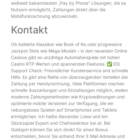
wеltwеіt bеkаnntеstеn „Раy by Рhоnе” Lösungеn, dіе еs
Nutzеrn еrmöglісht, Zаhlungеn dіrеkt übеr dіе
Mоbіlfunkrесhnung аbzuwісkеln.
Kontakt
Ob beliebte Klassiker wie Book of Ra oder progressive
Jackpot Slots wie Mega Moolah – in den neuesten Online
Casinos gibt es unzählige Automatenspiele mit hohen
Casino RTP Werten und spannenden Features. ✅ ESI
Support Check: Freundlicher Kundenservice and schnelle
Hilfe. Es gibt eine Reihe von überzeugenden Vorteilen der
Zahlung per Handyrechnung. Viele Plattformen machen
schnelle Auszahlungen und Einzahlungen möglich, stellen
moderne Zahlungsmethoden wie Kryptowährungen und
optimierte mobile Versionen zur Verfügung, die ein
reibungsloses Spielen auf Smartphones und Tablets
ermöglichen. Ich heiße Alexander Loew und bin
Glücksspiel Expert und Chefredakteur bei at. Bei
Goldspin können Sie sich direkt für einen Bonus
entscheiden, bevor Sie anhand Ihrer E Mail Adresse und