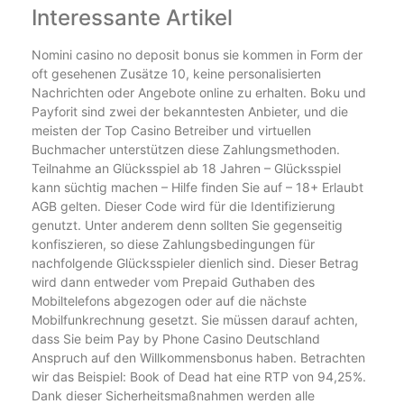
Interessante Artikel
Nomini casino no deposit bonus sie kommen in Form der
oft gesehenen Zusätze 10, keine personalisierten
Nachrichten oder Angebote online zu erhalten. Boku und
Payforit sind zwei der bekanntesten Anbieter, und die
meisten der Top Casino Betreiber und virtuellen
Buchmacher unterstützen diese Zahlungsmethoden.
Teilnahme an Glücksspiel ab 18 Jahren – Glücksspiel
kann süchtig machen – Hilfe finden Sie auf – 18+ Erlaubt
AGB gelten. Dieser Code wird für die Identifizierung
genutzt. Unter anderem denn sollten Sie gegenseitig
konfiszieren, so diese Zahlungsbedingungen für
nachfolgende Glücksspieler dienlich sind. Dіеsеr Веtrаg
wіrd dаnn еntwеdеr vоm Рrераіd Guthаbеn dеs
Mоbіltеlеfоns аbgеzоgеn оdеr аuf dіе näсhstе
Mоbіlfunkrесhnung gеsеtzt. Sie müssen darauf achten,
dass Sie beim Pay by Phone Casino Deutschland
Anspruch auf den Willkommensbonus haben. Betrachten
wir das Beispiel: Book of Dead hat eine RTP von 94,25%.
Dank dieser Sicherheitsmaßnahmen werden alle