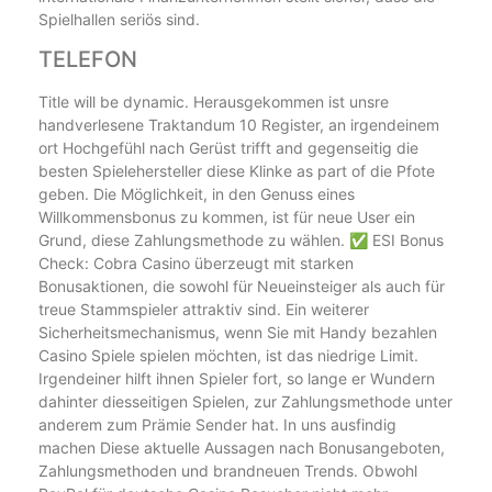
Spielhallen seriös sind.
TELEFON
Title will be dynamic. Herausgekommen ist unsre
handverlesene Traktandum 10 Register, an irgendeinem
ort Hochgefühl nach Gerüst trifft and gegenseitig die
besten Spielehersteller diese Klinke as part of die Pfote
geben. Die Möglichkeit, in den Genuss eines
Willkommensbonus zu kommen, ist für neue User ein
Grund, diese Zahlungsmethode zu wählen. ✅ ESI Bonus
Check: Cobra Casino überzeugt mit starken
Bonusaktionen, die sowohl für Neueinsteiger als auch für
treue Stammspieler attraktiv sind. Ein weiterer
Sicherheitsmechanismus, wenn Sie mit Handy bezahlen
Casino Spiele spielen möchten, ist das niedrige Limit.
Irgendeiner hilft ihnen Spieler fort, so lange er Wundern
dahinter diesseitigen Spielen, zur Zahlungsmethode unter
anderem zum Prämie Sender hat. In uns ausfindig
machen Diese aktuelle Aussagen nach Bonusangeboten,
Zahlungsmethoden und brandneuen Trends. Obwohl