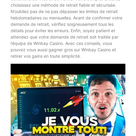
choisissez une méthode de retrait fiable et sécurisée.
N’oubliez pas de ne pas dépasser les limites de retrait
hebdomadaires ou mensuelles. Avant de confirmer votre
demande de retrait, vérifiez soigneusement tous les
détails pour éviter les erreurs. Enfin, soyez patient et
attendez que votre demande de retrait soit traitée par
l’équipe de Winbay Casino. Avec ces conseils, vous
pouvez vous aussi gagner gros sur Winbay Casino et
retirer vos gains en toute simplicité.