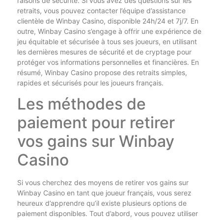
raisons de sécurité. Si vous avez des questions sur les
retraits, vous pouvez contacter l’équipe d’assistance
clientèle de Winbay Casino, disponible 24h/24 et 7j/7. En
outre, Winbay Casino s’engage à offrir une expérience de
jeu équitable et sécurisée à tous ses joueurs, en utilisant
les dernières mesures de sécurité et de cryptage pour
protéger vos informations personnelles et financières. En
résumé, Winbay Casino propose des retraits simples,
rapides et sécurisés pour les joueurs français.
Les méthodes de
paiement pour retirer
vos gains sur Winbay
Casino
Si vous cherchez des moyens de retirer vos gains sur
Winbay Casino en tant que joueur français, vous serez
heureux d’apprendre qu’il existe plusieurs options de
paiement disponibles. Tout d’abord, vous pouvez utiliser