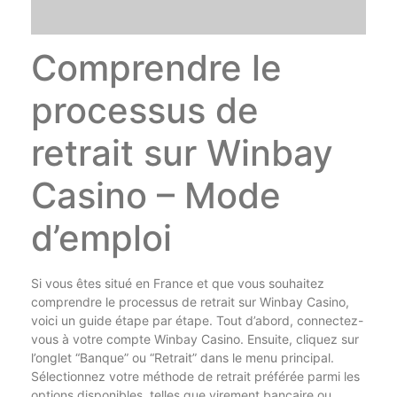
Comprendre le
processus de
retrait sur Winbay
Casino – Mode
d’emploi
Si vous êtes situé en France et que vous souhaitez
comprendre le processus de retrait sur Winbay Casino,
voici un guide étape par étape. Tout d’abord, connectez-
vous à votre compte Winbay Casino. Ensuite, cliquez sur
l’onglet “Banque” ou “Retrait” dans le menu principal.
Sélectionnez votre méthode de retrait préférée parmi les
options disponibles, telles que virement bancaire ou