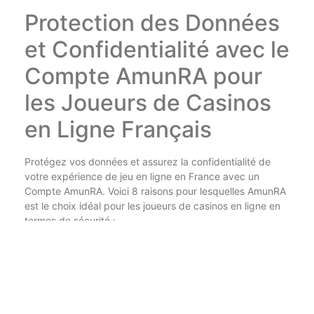
Protection des Données
et Confidentialité avec le
Compte AmunRA pour
les Joueurs de Casinos
en Ligne Français
Protégez vos données et assurez la confidentialité de
votre expérience de jeu en ligne en France avec un
Compte AmunRA. Voici 8 raisons pour lesquelles AmunRA
est le choix idéal pour les joueurs de casinos en ligne en
termes de sécurité :
1. AmunRA utilise un cryptage SSL avancé pour protéger
vos informations personnelles et financières.
2. La plateforme est conforme aux normes de l’industrie
en matière de protection des données et de
confidentialité.
3. AmunRA dispose d’une équipe dédiée à la sécurité