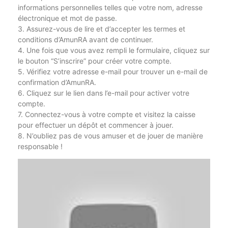
informations personnelles telles que votre nom, adresse
électronique et mot de passe.
3. Assurez-vous de lire et d’accepter les termes et
conditions d’AmunRA avant de continuer.
4. Une fois que vous avez rempli le formulaire, cliquez sur
le bouton “S’inscrire” pour créer votre compte.
5. Vérifiez votre adresse e-mail pour trouver un e-mail de
confirmation d’AmunRA.
6. Cliquez sur le lien dans l’e-mail pour activer votre
compte.
7. Connectez-vous à votre compte et visitez la caisse
pour effectuer un dépôt et commencer à jouer.
8. N’oubliez pas de vous amuser et de jouer de manière
responsable !