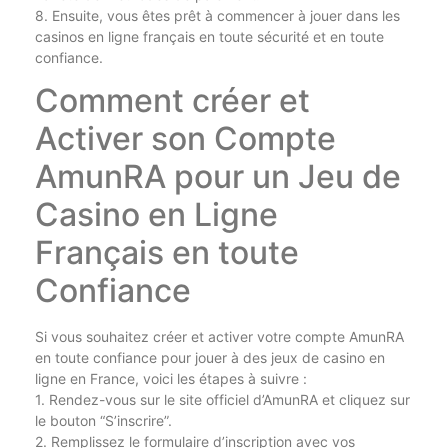
8. Ensuite, vous êtes prêt à commencer à jouer dans les
casinos en ligne français en toute sécurité et en toute
confiance.
Comment créer et
Activer son Compte
AmunRA pour un Jeu de
Casino en Ligne
Français en toute
Confiance
Si vous souhaitez créer et activer votre compte AmunRA
en toute confiance pour jouer à des jeux de casino en
ligne en France, voici les étapes à suivre :
1. Rendez-vous sur le site officiel d’AmunRA et cliquez sur
le bouton “S’inscrire”.
2. Remplissez le formulaire d’inscription avec vos