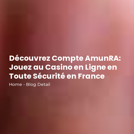
Découvrez Compte AmunRA:
Jouez au Casino en Ligne en
Toute Sécurité en France
Home - Blog Detail