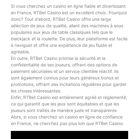
Si vous cherchez un casino en ligne fiable et divertissant
en France, RTBet Casino est un excellent choix. Pourquoi
donc? Tout d’abord, RTBet Casino offre une large
sélection de jeux de qualité, allant des machines à sous
populaires aux jeux de table classiques tels que le
blackjack et la roulette. De plus, leur plateforme est facile
à naviguer et offre une expérience de jeu fluide et
agréable.
En outre, RTBet Casino priorise la sécurité et la
confidentialité de ses joueurs, offrant des options de
paiement sécurisées et un service clientèle réactif. Ils
sont également connus pour leurs généreux bonus et
promotions, offrant des incitations régulières pour garder
les choses intéressantes.
Enfin, RTBet Casino est entièrement agréé et réglementé,
ce qui garantit que les jeux sont équitables et que les
joueurs sont traités de manière juste et transparente.
Alors, si vous cherchez un casino en ligne de confiance
en France, ne cherchez pas plus loin que RTBet Casino.