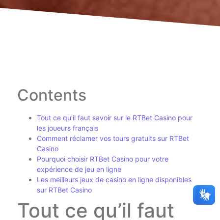
Contents
Tout ce qu’il faut savoir sur le RTBet Casino pour
les joueurs français
Comment réclamer vos tours gratuits sur RTBet
Casino
Pourquoi choisir RTBet Casino pour votre
expérience de jeu en ligne
Les meilleurs jeux de casino en ligne disponibles
sur RTBet Casino
Tout ce qu’il faut