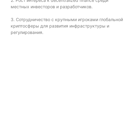
2. Рост интереса к decentralized finance среди
местных инвесторов и разработчиков.
3. Сотрудничество с крупными игроками глобальной
криптосферы для развития инфраструктуры и
регулирования.
4. Укрепление позиций биткоина как доминирующей
криптовалюты на рынке.
5. Развитие законодательства в сфере виртуальных
активов для повышения инвестиционной
привлекательности страны.
6. Возможное расширение использования
криптовалют в повседневных платежах и покупках.
К reviews/opinions от настоящих игроков о Деген
криптовалюте: прогноз на тенденции рынка в
Казахстане.
1. Алина, 28 лет: