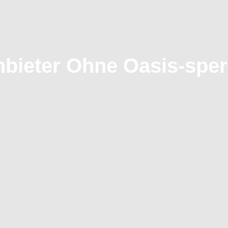
nbieter Ohne Oasis-sper