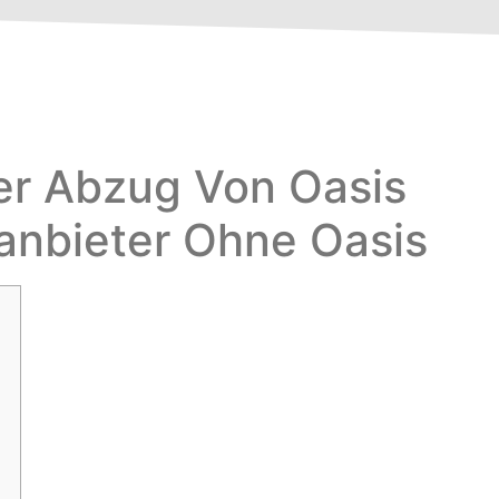
er Abzug Von Oasis
anbieter Ohne Oasis