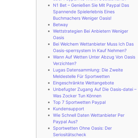
N1 Bet – Genießen Sie Mit Paypal Das
Spannende Spielerlebnis Eines
Buchmachers Weniger Oasis!
Betway
Wettstrategien Bei Anbietern Weniger
Oasis
Bei Welchem Wettanbieter Muss Ich Das
Oasis-sperrsystem In Kauf Nehmen?
Wann Auf Wetten Unter Abzug Von Oasis
Verzichten?
Lugas Datensammlung: Die Zweite
Meldestelle Für Sportwetten
Eingeschränkte Wettangebote
Unbefugter Zugang Auf Die Oasis-datei –
Was Zocker Tun Können
Top 7 Sportwetten Paypal
Kundensupport
Wie Schnell Daten Wettanbieter Per
Paypal Aus?
Sportwetten Ohne Oasis: Der
Seriositätscheck