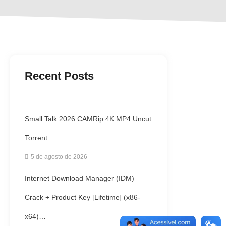
Recent Posts
Small Talk 2026 CAMRip 4K MP4 Uncut
Torrent
5 de agosto de 2026
Internet Download Manager (IDM)
Crack + Product Key [Lifetime] (x86-
x64)…