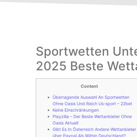
Sportwetten Unt
2025 Beste Wett
Content
Überragende Auswahl An Sportwetten
Ohne Oasis Und Reich Us-sport – 22bet
Keine Einschränkungen
Playzilla – Der Beste Wettanbieter Ohne
Oasis Aktuell
Gibt Es In Österreich Andere Wettanbieter
über Paypal Als Within Deutschland?