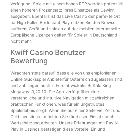
Verfügung. Spiele mit einem hohen RTP werden potenziell
einen höheren Prozentsatz Ihres Einsatzes als Gewinn
ausgeben. Ebenfalls ist das Live Casino der perfekte Ort
für High Roller. Bei Instant Play nutzen Sie den Browser
aufIhrem Gerät und spielen auf der mobilen Internetseite.
Europäische Lizenzen gelten für Spieler in Deutschland
nicht mehr.
Kwiff Casino Benutzer
Bewertung
Wirachten stets darauf, dass alle von uns empfohlenen
Online Glücksspiel Anbieterfür Österreich zugelassen sind
und Zahlungen auch in Euro abwickeln. Buffalo King
Megaways0,20 10. Die App verfügt über eine
verständliche und intuitive Navigation mit zahlreichen
praktischen Funktionen, was für ein ungetrübtes
Spielerlebnis sorgt. Wenn Sie auf einer Seite viel Zeit und
Geld investieren, möchten Sie für diesen Einsatz auch
Wertschätzung erhalten. Unsere Erfahrungen mit Pay N
Play in Casinos bestätigen diese Vorteile. Ein und