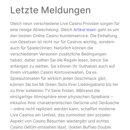
Letzte Meldungen
Gleich neun verschiedene Live Casino Provider sorgen für
eine riesige Abwechslung. Gleich
Artikel lesen
geht es um
den besten Online Casino Kundenservice. Die Einhaltung
von Gesetzen ist nicht nur für Casinos wichtig, sondern
auch für Spieler/innen. Natürlich können die
verschiedenen Versionen zusätzliche Bedingungen
haben, daher sollten Sie die Regeln lesen, bevor Sie
anfangen zu wetten. Sie können Ihr Guthaben auch auf
Ihrem virtuellen Casino Kontoverwalten. Da es
Spielautomaten für wirklich jeden Geschmack gibt,
können Sie bei Mr Green Slots Ihrer Lieblingsband bis hin
zu Ihrer beliebten TV Serie finden. Während die
einzigartige Atmosphäre einer physischen Spielbank –
inklusive ihrer charakteristischen Gerüche und Geräusche
– online nicht repliziert werden kann, schaffen moderne
Live Casinos ein Umfeld, das zumindest den sozialen
Aspekt von Casino Besuchen wiedergibt und echtes
Casino Gefühl entstehen lässt. Golden Buffalo Double