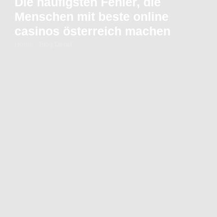
Die häufigsten Fehler, die
Menschen mit beste online
casinos österreich machen
Home - Blog Detail