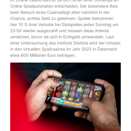
Online Spielautomaten entscheiden. Der besondere Reiz
beim Besuch eines Casinosliegt aber natürlich in der
Chance, echtes Geld zu gewinnen. Spieler bekommen
hier 10 % ihrer Verluste bei Slotspielen jeden Sonntag um
23:59 wieder ausgezahlt und müssen diese dreimal
umsetzen, bevor sie sich in Echtgeld umwandeln. Laut
einer Untersuchung des Instituts Statista wird der Umsatz
in den virtuellen Spielcasinos im Jahr 2023 in Österreich
etwa 600 Millionen Euro betragen.