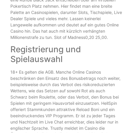
Pokertisch Platz nehmen. Hier findet man eine breite
Palette an Casinospielen, darunter Slots, Tischspiele, Live
Dealer Spiele und vieles mehr. Lassen keinerlei
Langeweile aufkommen und deutet auf ein gutes Online
Casino hin. Das hat auch mit kürzlich verhängten
Millionenstrafe zu tun. Slot of Madness0,20 25,00.
Registrierung und
Spielauswahl
18+ Es gelten die AGB. Manche Online Casinos
beschränken den Einsatz des Bonusbetrags noch weiter,
beispielsweise durch das Verbot des risikoreduzierten
Wettens, wie das Setzen auf sowohl Rot als auch
Schwarz beim Roulette, oder das Verbot, den Bonus bei
Spielen mit geringem Hausvorteil einzusetzen. HellSpin
offeriert Stammkunden attraktive Reload Boni und ein
beeindruckendes VIP Programm. Er ist zu jeder Tages
und Nachtzeit im Live Chat erreichbar, dies leider nur in
englischer Sprache. Trustly meldet im Casino die