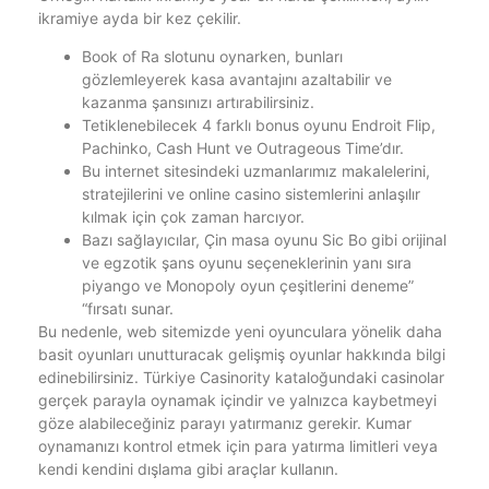
ikramiye ayda bir kez çekilir.
Book of Ra slotunu oynarken, bunları
gözlemleyerek kasa avantajını azaltabilir ve
kazanma şansınızı artırabilirsiniz.
Tetiklenebilecek 4 farklı bonus oyunu Endroit Flip,
Pachinko, Cash Hunt ve Outrageous Time’dır.
Bu internet sitesindeki uzmanlarımız makalelerini,
stratejilerini ve online casino sistemlerini anlaşılır
kılmak için çok zaman harcıyor.
Bazı sağlayıcılar, Çin masa oyunu Sic Bo gibi orijinal
ve egzotik şans oyunu seçeneklerinin yanı sıra
piyango ve Monopoly oyun çeşitlerini deneme”
“fırsatı sunar.
Bu nedenle, web sitemizde yeni oyunculara yönelik daha
basit oyunları unutturacak gelişmiş oyunlar hakkında bilgi
edinebilirsiniz. Türkiye Casinority kataloğundaki casinolar
gerçek parayla oynamak içindir ve yalnızca kaybetmeyi
göze alabileceğiniz parayı yatırmanız gerekir. Kumar
oynamanızı kontrol etmek için para yatırma limitleri veya
kendi kendini dışlama gibi araçlar kullanın.