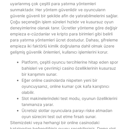
uyarlanmış çok çeşitli para yatırma yöntemleri
sunmaktadır. Her yöntem güvenlidir ve oyuncuların
güvenle güvenli bir şekilde afin de yatırabilmelerini sağlar.
Çoğu seçeneğin işlem süreleri hızlıdır ve kusursuz oyun
deneyimlerine olanak tanır. Ücretler yönteme göre değişir
empieza e-cüzdanlar ve kripto para birimleri gibi belirli
para yatırma yöntemleri ücret dostudur. Dahası, şifreleme
empieza iki faktörlü kimlik doğrulama dahil olmak üzere
gelişmiş güvenlik önlemleri, kullanıcı işlemlerini korur.
Platform, çeşitli oyuncu tercihlerine hitap eden spor
bahisleri ve çevrimiçi casino özelliklerinin kusursuz
bir karışımını sunar.
Eğer online casinolarda nispeten yeni bir
oyuncuysanız, online kumar çok kafa karıştırıcı
olabilir.
Slot makinelerindeki test modu, oyunun özelliklerini
tanımanıza yarar.
Ücretsiz slotlar oyunculara parayı riske atmadan
oyun sürecini test out etme fırsatı sunar.
Sitemizdeki veya herhangi bir online casinodaki
katalogdan beğendiğiniz oyunu seçebilirsiniz. Demo slot