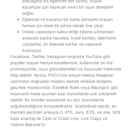
atacağınız bu eğlenceli slot oyunu, büyük
kazançlar için heyecan verici bir oyun deneyimi
sağlar.
Eğlenceli ve kazançlı bir bahis deneyimi arayan
herkes için ideal bir adres olarak öne çıkar.
Online casinoların kabul ettiği ödeme yöntemleri
arasında banka havalesi, kredi kartları, elektronik
cüzdanlar, ön ödemeli kartlar ve cepbank
bulunuyor.
Facebook, Twitter, Instagram empieza YouTube gibi
popüler sosyal medya kanallarında, kullanıcılar en kid
promosyonlar, oyun güncellemeleri ve duyurular hakkında
bilgi alabilir. Ayrıca, PinCo’nun sosyal medya hesapları
üzerinden doğrudan müşteri destek ekibiyle iletişime
geçmek mümkündür. Özellikle Rulet veya Blackjack gibi
heyecanlı masa oyunları bazı durumlarda çok çekişmeli
olabilir. Bu öneriler sayesinde bu tarz durumlarda
soğukkanlılığınızı koruyabilirsiniz. İstatistiksel olarak, en
mantıklı seçimler sırasıyla 0, 41%, zero, 83%, ve one, 24%
kasa avantajı ile Cash or Crash Live, Live Craps ve
Yıldırım Bakarat’tır.