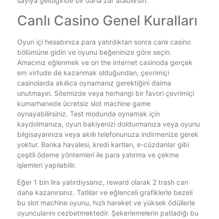
sayıya geldiğinde bir daha zar atabilirsin.
Canlı Casino Genel Kuralları
Oyun içi hesabınıza para yatırdıktan sonra canlı casino
bölümüne gidin ve oyunu beğeninize göre seçin.
Amacınız eğlenmek ve on the internet casinoda gerçek
em virtude de kazanmak olduğundan, çevrimiçi
casinolarda akıllıca oynamanız gerektiğini daima
unutmayın. Sitemizde veya herhangi bir favori çevrimiçi
kumarhanede ücretsiz slot machine game
oynayabilirsiniz. Test modunda oynamak için
kaydolmanıza, oyun bakiyenizi doldurmanıza veya oyunu
bilgisayarınıza veya akıllı telefonunuza indirmenize gerek
yoktur. Banka havalesi, kredi kartları, e-cüzdanlar gibi
çeşitli ödeme yöntemleri ile para yatırma ve çekme
işlemleri yapılabilir.
Eğer 1 bin lira yatırdıysanız, reward olarak 2 trash can
daha kazanırsınız. Tatlılar ve eğlenceli grafiklerle bezeli
bu slot machine oyunu, hızlı hareket ve yüksek ödüllerle
oyuncularını cezbetmektedir. Şekerlemelerin patladığı bu