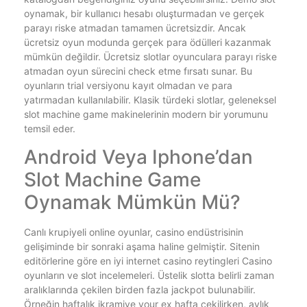
oynamak, bir kullanıcı hesabı oluşturmadan ve gerçek
parayı riske atmadan tamamen ücretsizdir. Ancak
ücretsiz oyun modunda gerçek para ödülleri kazanmak
mümkün değildir. Ücretsiz slotlar oyunculara parayı riske
atmadan oyun sürecini check etme fırsatı sunar. Bu
oyunların trial versiyonu kayıt olmadan ve para
yatırmadan kullanılabilir. Klasik türdeki slotlar, geleneksel
slot machine game makinelerinin modern bir yorumunu
temsil eder.
Android Veya Iphone’dan
Slot Machine Game
Oynamak Mümkün Mü?
Canlı krupiyeli online oyunlar, casino endüstrisinin
gelişiminde bir sonraki aşama haline gelmiştir. Sitenin
editörlerine göre en iyi internet casino reytingleri Casino
oyunların ve slot incelemeleri. Üstelik slotta belirli zaman
aralıklarında çekilen birden fazla jackpot bulunabilir.
Örneğin haftalık ikramiye your ex hafta çekilirken, aylık