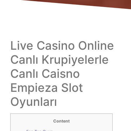
Live Casino Online
Canlı Krupiyelerle
Canlı Caisno
Empieza Slot
Oyunları
Content