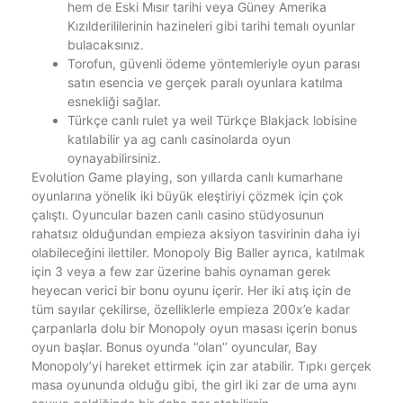
hem de Eski Mısır tarihi veya Güney Amerika
Kızılderililerinin hazineleri gibi tarihi temalı oyunlar
bulacaksınız.
Torofun, güvenli ödeme yöntemleriyle oyun parası
satın esencia ve gerçek paralı oyunlara katılma
esnekliği sağlar.
Türkçe canlı rulet ya weil Türkçe Blakjack lobisine
katılabilir ya ag canlı casinolarda oyun
oynayabilirsiniz.
Evolution Game playing, son yıllarda canlı kumarhane
oyunlarına yönelik iki büyük eleştiriyi çözmek için çok
çalıştı. Oyuncular bazen canlı casino stüdyosunun
rahatsız olduğundan empieza aksiyon tasvirinin daha iyi
olabileceğini ilettiler. Monopoly Big Baller ayrıca, katılmak
için 3 veya a few zar üzerine bahis oynaman gerek
heyecan verici bir bonu oyunu içerir. Her iki atış için de
tüm sayılar çekilirse, özelliklerle empieza 200x’e kadar
çarpanlarla dolu bir Monopoly oyun masası içerin bonus
oyun başlar. Bonus oyunda ‘’olan’’ oyuncular, Bay
Monopoly’yi hareket ettirmek için zar atabilir. Tıpkı gerçek
masa oyununda olduğu gibi, the girl iki zar de uma aynı