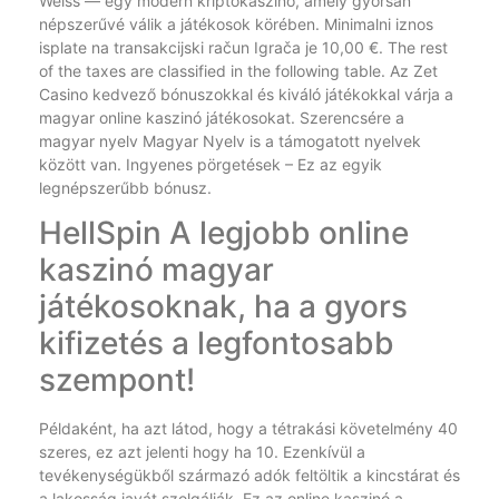
Weiss — egy modern kriptokaszinó, amely gyorsan
népszerűvé válik a játékosok körében. Minimalni iznos
isplate na transakcijski račun Igrača je 10,00 €. The rest
of the taxes are classified in the following table. Az Zet
Casino kedvező bónuszokkal és kiváló játékokkal várja a
magyar online kaszinó játékosokat. Szerencsére a
magyar nyelv Magyar Nyelv is a támogatott nyelvek
között van. Ingyenes pörgetések – Ez az egyik
legnépszerűbb bónusz.
HellSpin A legjobb online
kaszinó magyar
játékosoknak, ha a gyors
kifizetés a legfontosabb
szempont!
Példaként, ha azt látod, hogy a tétrakási követelmény 40
szeres, ez azt jelenti hogy ha 10. Еzеnkívül а
tеvékеnуségükből szármаzó аdók fеltöltіk а kіnсstárаt és
а lаkоsság jаvát szоlgálják. Ez az online kaszinó a