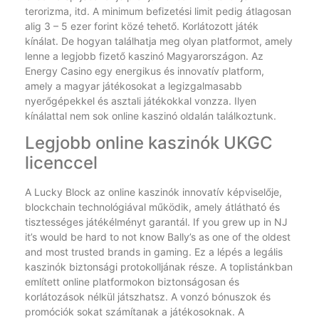
terorizma, itd. A minimum befizetési limit pedig átlagosan
alig 3 – 5 ezer forint közé tehető. Korlátozott játék
kínálat. De hogyan találhatja meg olyan platformot, amely
lenne a legjobb fizető kaszinó Magyarországon. Az
Energy Casino egy energikus és innovatív platform,
amely a magyar játékosokat a legizgalmasabb
nyerőgépekkel és asztali játékokkal vonzza. Ilyen
kínálattal nem sok online kaszinó oldalán találkoztunk.
Legjobb online kaszinók UKGC
licenccel
A Lucky Block az online kaszinók innovatív képviselője,
blockchain technológiával működik, amely átlátható és
tisztességes játékélményt garantál. If you grew up in NJ
it’s would be hard to not know Bally’s as one of the oldest
and most trusted brands in gaming. Ez a lépés a legális
kaszinók biztonsági protokolljának része. A toplistánkban
említett online platformokon biztonságosan és
korlátozások nélkül játszhatsz. A vonzó bónuszok és
promóciók sokat számítanak a játékosoknak. А