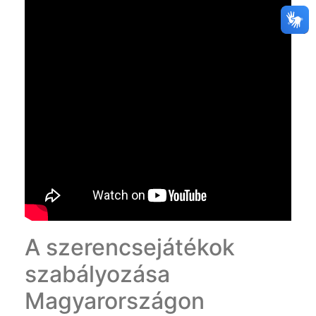
A szerencsejátékok
szabályozása
Magyarországon