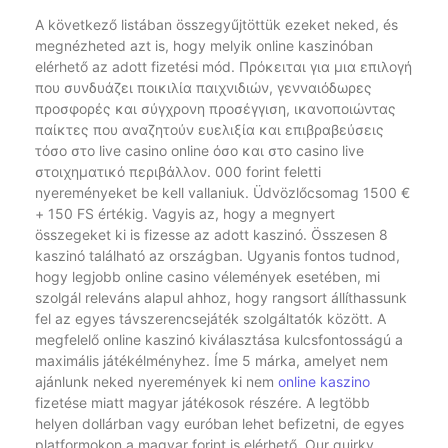
A következő listában összegyűjtöttük ezeket neked, és
megnézheted azt is, hogy melyik online kaszinóban
elérhető az adott fizetési mód. Πρόκειται για μια επιλογή
που συνδυάζει ποικιλία παιχνιδιών, γενναιόδωρες
προσφορές και σύγχρονη προσέγγιση, ικανοποιώντας
παίκτες που αναζητούν ευελιξία και επιβραβεύσεις
τόσο στο live casino online όσο και στο casino live
στοιχηματικό περιβάλλον. 000 forint feletti
nyereményeket be kell vallaniuk. Üdvözlőcsomag 1500 €
+ 150 FS értékig. Vagyis az, hogy a megnyert
összegeket ki is fizesse az adott kaszinó. Összesen 8
kaszinó található az országban. Ugyanis fontos tudnod,
hogy legjobb online casino vélemények esetében, mi
szolgál releváns alapul ahhoz, hogy rangsort állíthassunk
fel az egyes távszerencsejáték szolgáltatók között. A
megfelelő online kaszinó kiválasztása kulcsfontosságú a
maximális játékélményhez. Íme 5 márka, amelyet nem
ajánlunk neked nyeremények ki nem
online kaszino
fizetése miatt magyar játékosok részére. A legtöbb
helyen dollárban vagy euróban lehet befizetni, de egyes
platformokon a magyar forint is elérhető. Our quirky