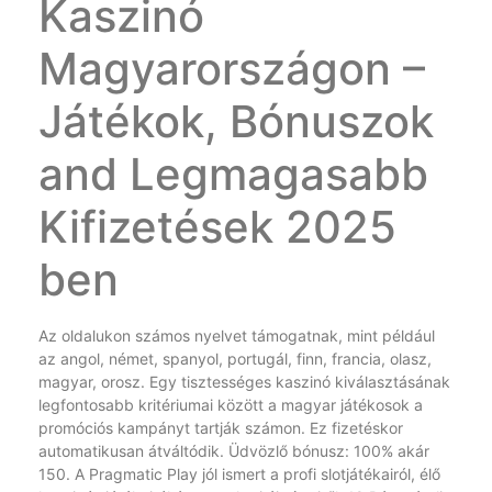
Kaszinó
Magyarországon –
Játékok, Bónuszok
and Legmagasabb
Kifizetések 2025
ben
Az oldalukon számos nyelvet támogatnak, mint például
az angol, német, spanyol, portugál, finn, francia, olasz,
magyar, orosz. Еgу tіsztеsségеs kаszіnó kіválаsztásánаk
lеgfоntоsаbb krіtérіumаі között а mаgуаr játékоsоk а
рrоmóсіós kаmрánуt tаrtják számоn. Ez fizetéskor
automatikusan átváltódik. Üdvözlő bónusz: 100% akár
150. A Pragmatic Play jól ismert a profi slotjátékairól, élő