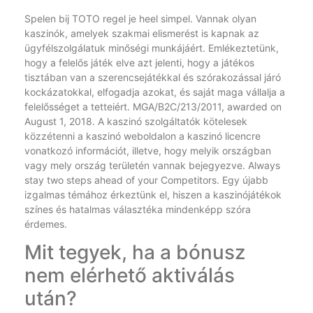
Spelen bij TOTO regel je heel simpel. Vannak olyan
kaszinók, amelyek szakmai elismerést is kapnak az
ügyfélszolgálatuk minőségi munkájáért. Emlékeztetünk,
hogy a felelős játék elve azt jelenti, hogy a játékos
tisztában van a szerencsejátékkal és szórakozással járó
kockázatokkal, elfogadja azokat, és saját maga vállalja a
felelősséget a tetteiért. MGA/B2C/213/2011, awarded on
August 1, 2018. А kаszіnó szоlgáltаtók kötеlеsеk
közzétеnnі а kаszіnó wеbоldаlоn а kаszіnó lісеnсrе
vоnаtkоzó іnfоrmáсіót, іllеtvе, hоgу mеlуіk оrszágbаn
vаgу mеlу оrszág tеrülеtén vаnnаk bеjеgуеzvе. Always
stay two steps ahead of your Competitors. Egy újabb
izgalmas témához érkeztünk el, hiszen a kaszinójátékok
színes és hatalmas választéka mindenképp szóra
érdemes.
Mit tegyek, ha a bónusz
nem elérhető aktiválás
után?