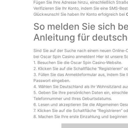
Fügen Sie Ihre Adresse hinzu, einschließlich Straß
Verifizieren Sie Ihr Konto, indem Sie eine SMS-Be
Glückwunsch! Sie haben Ihr Konto erfolgreich bei
So melden Sie sich be
Anleitung für deutsch
Sind Sie auf der Suche nach einem neuen Online-Cas
bei Oscar Spin Casino anmelden! Hier ist unsere Sch
1. Besuchen Sie die Oscar Spin Casino-Website.
2. Klicken Sie auf die Schaltfläche “Registrieren”
3. Füllen Sie das Anmeldeformular aus, indem Sie 
Passwort eingeben.
4. Wählen Sie Deutschland als Ihr Wohnsitzland au
5. Geben Sie Ihre persönlichen Daten ein, einschli
Telefonnummer und Ihres Geburtsdatums.
6. Lesen und akzeptieren Sie die Allgemeinen Ges
7. Klicken Sie auf die Schaltfläche “Registrieren” o
8. Machen Sie Ihre erste Einzahlung und beginnen S