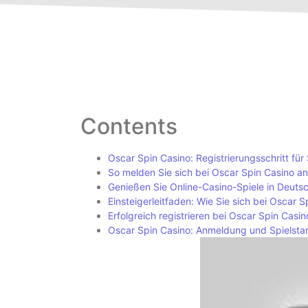
Contents
Oscar Spin Casino: Registrierungsschritt für S
So melden Sie sich bei Oscar Spin Casino an:
Genießen Sie Online-Casino-Spiele in Deuts
Einsteigerleitfaden: Wie Sie sich bei Oscar 
Erfolgreich registrieren bei Oscar Spin Casi
Oscar Spin Casino: Anmeldung und Spielstart