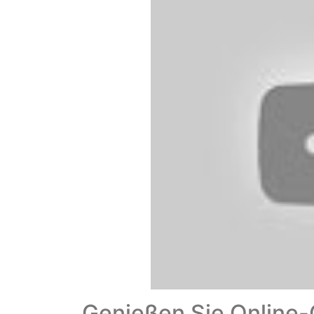
Genießen Sie Online-