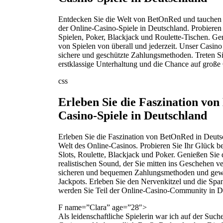
Entdecken Sie die Welt von BetOnRed und tauchen S
der Online-Casino-Spiele in Deutschland. Probieren 
Spielen, Poker, Blackjack und Roulette-Tischen. Ge
von Spielen von überall und jederzeit. Unser Casino is
sichere und geschützte Zahlungsmethoden. Treten Si
erstklassige Unterhaltung und die Chance auf groß
css
Erleben Sie die Faszination vo
Casino-Spiele in Deutschland
Erleben Sie die Faszination von BetOnRed in Deutsc
Welt des Online-Casinos. Probieren Sie Ihr Glück be
Slots, Roulette, Blackjack und Poker. Genießen Sie 
realistischen Sound, der Sie mitten ins Geschehen ver
sicheren und bequemen Zahlungsmethoden und gewi
Jackpots. Erleben Sie den Nervenkitzel und die S
werden Sie Teil der Online-Casino-Community in D
F name=”Clara” age=”28″>
Als leidenschaftliche Spielerin war ich auf der Suc