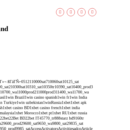
and
áΓ«¬ ßΓáΓÑ⌐
0512
1
10000sat7
10060sat
10125_sat
0_sat2
10300sat
10310_sat
10350tr
10390_sat
10400_prod3
10700_wa
11000prod2
11000prod3
11400_wa
11700_wa
asil
1win Brazil
1win casino spanish
1win fr
1win India
n Turkiye
1win uzbekistan
1winRussia
1xbet
1xbet apk
sh
1xbet casino BD
1xbet casino french
1xbet india
malaysia
1xbet Morocco
1xbet pt
1xbet RU
1xbet russia
22bet
22Bet BD
22bet IT
4
5770_tr
888starz bd
9160tr
a2
9600_prod2
9600_sat
9650_wa
9800_sat2
9835_sat
950_prod
9985_sat
Access
Activators
Activities
adco
Article