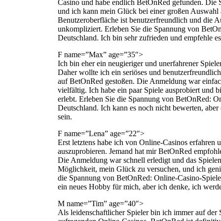
Casino und habe endlich BetOnRed gefunden. Die Sp
und ich kann mein Glück bei einer großen Auswahl 
Benutzeroberfläche ist benutzerfreundlich und die 
unkompliziert. Erleben Sie die Spannung von BetOn
Deutschland. Ich bin sehr zufrieden und empfehle es 
F name=”Max” age=”35″>
Ich bin eher ein neugieriger und unerfahrener Spieler
Daher wollte ich ein seriöses und benutzerfreundlic
auf BetOnRed gestoßen. Die Anmeldung war einfach
vielfältig. Ich habe ein paar Spiele ausprobiert und b
erlebt. Erleben Sie die Spannung von BetOnRed: On
Deutschland. Ich kann es noch nicht bewerten, aber 
sein.
F name=”Lena” age=”22″>
Erst letztens habe ich von Online-Casinos erfahren 
auszuprobieren. Jemand hat mir BetOnRed empfohlen
Die Anmeldung war schnell erledigt und das Spielen 
Möglichkeit, mein Glück zu versuchen, und ich gen
die Spannung von BetOnRed: Online-Casino-Spiele i
ein neues Hobby für mich, aber ich denke, ich werde 
M name=”Tim” age=”40″>
Als leidenschaftlicher Spieler bin ich immer auf de