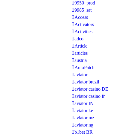
9950_prod
9985_sat
Access
Activators
Activities
adco
Article
articles
austria
AutoPatch
aviator
aviator brazil
aviator casino DE
aviator casino fr
aviator IN
aviator ke
aviator mz
aviator ng
b1bet BR