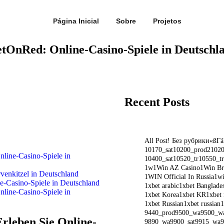
Página Inicial
Sobre
Projetos
etOnRed: Online-Casino-Spiele in Deutschl
Recent Posts
All Post
! Без рубрики
«ßΓ
10170_sat
10200_prod2
1020
line-Casino-Spiele in
10400_sat
10520_tr
10550_tr
1w
1Win AZ Casino
1Win Br
enkitzel in Deutschland
1WIN Official In Russia
1wi
e-Casino-Spiele in Deutschland
1xbet arabic
1xbet Banglade
nline-Casino-Spiele in
1xbet Korea
1xbet KR
1xbet 
1xbet Russian
1xbet russian1
9440_prod
9500_wa
9500_w
rleben Sie Online-
9890_wa
9900_sat
9915_wa
9