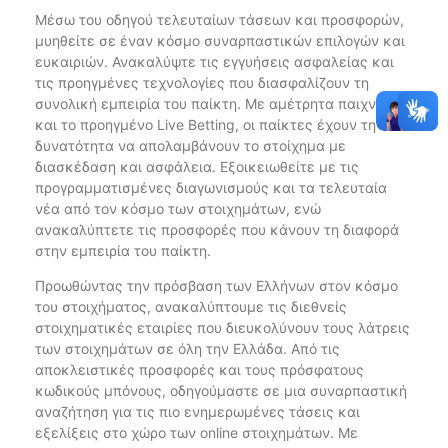
Μέσω του οδηγού τελευταίων τάσεων και προσφορών,
μυηθείτε σε έναν κόσμο συναρπαστικών επιλογών και
ευκαιριών. Ανακαλύψτε τις εγγυήσεις ασφαλείας και
τις προηγμένες τεχνολογίες που διασφαλίζουν τη
συνολική εμπειρία του παίκτη. Με αμέτρητα παιχνίδια
και το προηγμένο Live Betting, οι παίκτες έχουν τη
δυνατότητα να απολαμβάνουν το στοίχημα με
διασκέδαση και ασφάλεια. Εξοικειωθείτε με τις
προγραμματισμένες διαγωνισμούς και τα τελευταία
νέα από τον κόσμο των στοιχημάτων, ενώ
ανακαλύπτετε τις προσφορές που κάνουν τη διαφορά
στην εμπειρία του παίκτη.
Προωθώντας την πρόσβαση των Ελλήνων στον κόσμο
του στοιχήματος, ανακαλύπτουμε τις διεθνείς
στοιχηματικές εταιρίες που διευκολύνουν τους λάτρεις
των στοιχημάτων σε όλη την Ελλάδα. Από τις
αποκλειστικές προσφορές και τους πρόσφατους
κωδικούς μπόνους, οδηγούμαστε σε μια συναρπαστική
αναζήτηση για τις πιο ενημερωμένες τάσεις και
εξελίξεις στο χώρο των online στοιχημάτων. Με