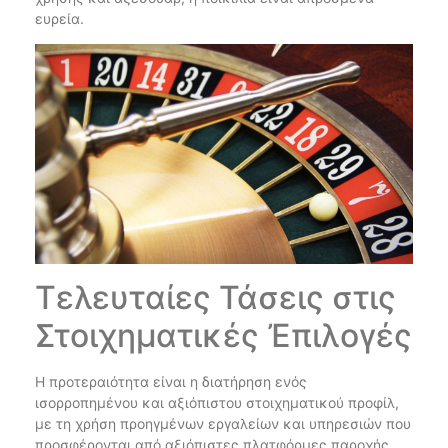
ευρεία.
Τελευταίες Τάσεις στις
Στοιχηματικές Ἐπιλογές
Η προτεραιότητα είναι η διατήρηση ενός
ισορροπημένου και αξιόπιστου στοιχηματικού προφίλ,
με τη χρήση προηγμένων εργαλείων και υπηρεσιών που
προσφέρονται από αξιόπιστες πλατφόρμες παροχής