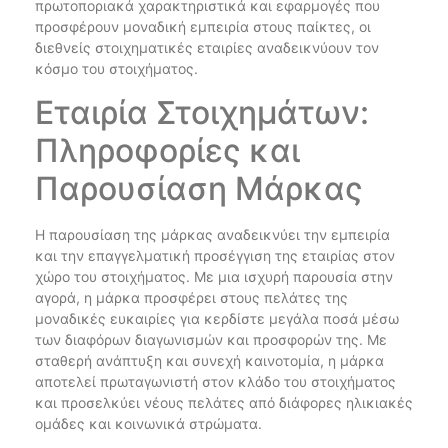
πρωτοποριακά χαρακτηριστικά και εφαρμογές που
προσφέρουν μοναδική εμπειρία στους παίκτες, οι
διεθνείς στοιχηματικές εταιρίες αναδεικνύουν τον
κόσμο του στοιχήματος.
Εταιρία Στοιχημάτων:
Πληροφορίες και
Παρουσίαση Μάρκας
Η παρουσίαση της μάρκας αναδεικνύει την εμπειρία
και την επαγγελματική προσέγγιση της εταιρίας στον
χώρο του στοιχήματος. Με μια ισχυρή παρουσία στην
αγορά, η μάρκα προσφέρει στους πελάτες της
μοναδικές ευκαιρίες για κερδίστε μεγάλα ποσά μέσω
των διαφόρων διαγωνισμών και προσφορών της. Με
σταθερή ανάπτυξη και συνεχή καινοτομία, η μάρκα
αποτελεί πρωταγωνιστή στον κλάδο του στοιχήματος
και προσελκύει νέους πελάτες από διάφορες ηλικιακές
ομάδες και κοινωνικά στρώματα.