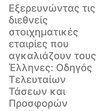
Εξερευνώντας τις
διεθνείς
στοιχηματικές
εταιρίες που
αγκαλιάζουν τους
Έλληνες: Οδηγός
Τελευταίων
Τάσεων και
Προσφορών