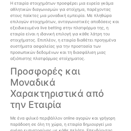
Η εταιρία στοιχημάτων προσφέρει μια ευρεία γκάμα
αθλητικών διαγωνισμών για στοίχημα, παρέχοντας
στους παίκτες μια μοναδική εμπειρία. Με πληθώρα
επιλογών στοιχημάτων, ανταγωνιστικές αποδόσεις και
εξειδικευμένα live betting στην πλατφόρμα της, η
εταιρία είναι η ιδανική επιλογή για κάθε λάτρη του
στοιχήματος. Επιπλέον, η εταιρία διαθέτει προηγμένα
συστήματα ασφαλείας για την προστασία των
προσωπικών δεδομένων και τη διασφάλιση μιας
αξιόπιστης πλατφόρμας στοίχηματος.
Προσφορές και
Μοναδικά
Χαρακτηριστικά από
την Εταιρία
Με ένα φιλικό περιβάλλον online αγορών και γρήγορη
παράδοση σε όλη τη χώρα, η εταιρία δημιουργεί μια
σχέση εμπιστοσύνης με κάθε πελάτη. Επενδύοντας