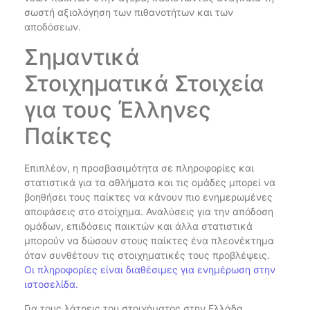
σωστή αξιολόγηση των πιθανοτήτων και των
αποδόσεων.
Σημαντικά
Στοιχηματικά Στοιχεία
για τους Έλληνες
Παίκτες
Επιπλέον, η προσβασιμότητα σε πληροφορίες και
στατιστικά για τα αθλήματα και τις ομάδες μπορεί να
βοηθήσει τους παίκτες να κάνουν πιο ενημερωμένες
αποφάσεις στο στοίχημα. Αναλύσεις για την απόδοση
ομάδων, επιδόσεις παικτών και άλλα στατιστικά
μπορούν να δώσουν στους παίκτες ένα πλεονέκτημα
όταν συνθέτουν τις στοιχηματικές τους προβλέψεις.
Οι πληροφορίες είναι διαθέσιμες για ενημέρωση στην
ιστοσελίδα.
Για τους λάτρεις του στοιχήματος στην Ελλάδα,