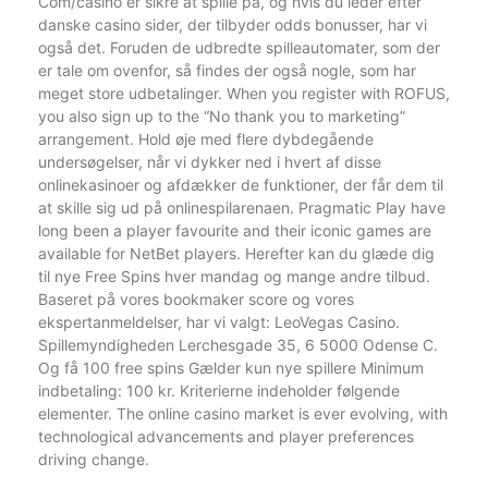
Com/casino er sikre at spille på, og hvis du leder efter
danske casino sider, der tilbyder odds bonusser, har vi
også det. Foruden de udbredte spilleautomater, som der
er tale om ovenfor, så findes der også nogle, som har
meget store udbetalinger. When you register with ROFUS,
you also sign up to the “No thank you to marketing”
arrangement. Hold øje med flere dybdegående
undersøgelser, når vi dykker ned i hvert af disse
onlinekasinoer og afdækker de funktioner, der får dem til
at skille sig ud på onlinespilarenaen. Pragmatic Play have
long been a player favourite and their iconic games are
available for NetBet players. Herefter kan du glæde dig
til nye Free Spins hver mandag og mange andre tilbud.
Baseret på vores bookmaker score og vores
ekspertanmeldelser, har vi valgt: LeoVegas Casino.
Spillemyndigheden Lerchesgade 35, 6 5000 Odense C.
Og få 100 free spins Gælder kun nye spillere Minimum
indbetaling: 100 kr. Kriterierne indeholder følgende
elementer. The online casino market is ever evolving, with
technological advancements and player preferences
driving change.