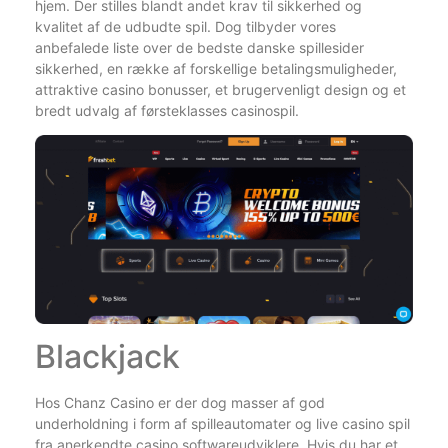
hjem. Der stilles blandt andet krav til sikkerhed og
kvalitet af de udbudte spil. Dog tilbyder vores
anbefalede liste over de bedste danske spillesider
sikkerhed, en række af forskellige betalingsmuligheder,
attraktive casino bonusser, et brugervenligt design og et
bredt udvalg af førsteklasses casinospil.
Blackjack
Hos Chanz Casino er der dog masser af god
underholdning i form af spilleautomater og live casino spil
fra anerkendte casino softwareudviklere. Hvis du har et