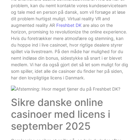
problem, kan du nemt kontakte vores kundeserviceteam
og tale med en person på dansk, som vil forsøge at løse
dit problem hurtigst muligt. Virtual reality VR and
augmented reality AR
Freshbet DK
are also on the
horizon, promising to revolutionize the online experience.
Hvis du foretrækker mere atmosfære og stemning, kan
du hoppe ind i live casinoet, hvor rigtige dealere styrer
spillet via livestream. På den måde har mulighed for du
nemt indløse din bonus, sidestykke så snart i er blevet
medlem. Vi har da også gjort det så let som muligt for dig
som spiller, idet alle de casinoer du finder her på siden,
har den lovpligtige licens i Danmark.
Sikre danske online
casinoer med licens i
september 2025