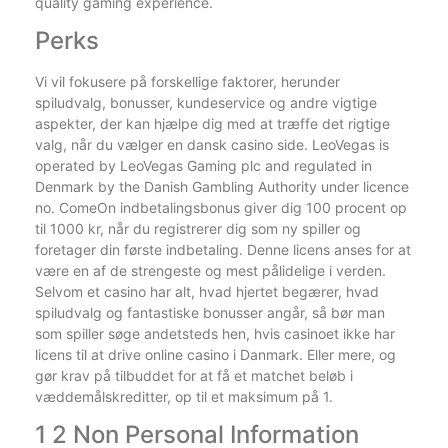
quality gaming experience.
Perks
Vi vil fokusere på forskellige faktorer, herunder
spiludvalg, bonusser, kundeservice og andre vigtige
aspekter, der kan hjælpe dig med at træffe det rigtige
valg, når du vælger en dansk casino side. LeoVegas is
operated by LeoVegas Gaming plc and regulated in
Denmark by the Danish Gambling Authority under licence
no. ComeOn indbetalingsbonus giver dig 100 procent op
til 1000 kr, når du registrerer dig som ny spiller og
foretager din første indbetaling. Denne licens anses for at
være en af de strengeste og mest pålidelige i verden.
Selvom et casino har alt, hvad hjertet begærer, hvad
spiludvalg og fantastiske bonusser angår, så bør man
som spiller søge andetsteds hen, hvis casinoet ikke har
licens til at drive online casino i Danmark. Eller mere, og
gør krav på tilbuddet for at få et matchet beløb i
væddemålskreditter, op til et maksimum på 1.
1 2 Non Personal Information