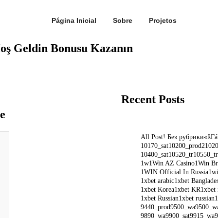
Página Inicial
Sobre
Projetos
Hoş Geldin Bonusu Kazanın
Recent Posts
e
All Post
! Без рубрики
«ßΓ
10170_sat
10200_prod2
1020
10400_sat
10520_tr
10550_tr
1w
1Win AZ Casino
1Win Br
1WIN Official In Russia
1wi
1xbet arabic
1xbet Banglade
1xbet Korea
1xbet KR
1xbet 
1xbet Russian
1xbet russian1
9440_prod
9500_wa
9500_w
9890_wa
9900_sat
9915_wa
9