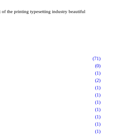
f the printing typesetting industry beautiful
(71)
(0)
(1)
(2)
(1)
(1)
(1)
(1)
(1)
(1)
(1)