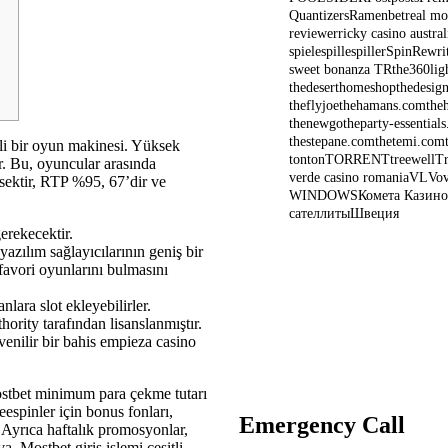
Quantizers
Ramenbet
real mo
reviewer
ricky casino austral
spiele
spille
spiller
SpinRewri
sweet bonanza TR
the360lig
thedeserthomeshop
thedesig
theflyjoe
thehamans.com
the
thenewgo
theparty-essential
thestepane.com
thetemi.com
ili bir oyun makinesi. Yüksek
tonton
TORRENT
treewell
Tr
. Bu, oyuncular arasında
verde casino romania
VL
Vov
sektir, RTP %95, 67’dir ve
WINDOWS
Комета Казино
сателлиты
Швеция
erekecektir.
PinUp Casino ile Buy
zılım sağlayıcılarının geniş bir
favori oyunlarını bulmasını
6 de agosto de 2026
Ultracopier Ultimate 
nlara slot ekleyebilirler.
x
rity tarafından lisanslanmıştır.
6 de agosto de 2026
venilir bir bahis empieza casino
Fă primul pas cu Swe
6 de agosto de 2026
ostbet minimum para çekme tutarı
espinler için bonus fonları,
Emergency Call
. Ayrıca haftalık promosyonlar,
a. Mostbet giriş işlemi çeşitli