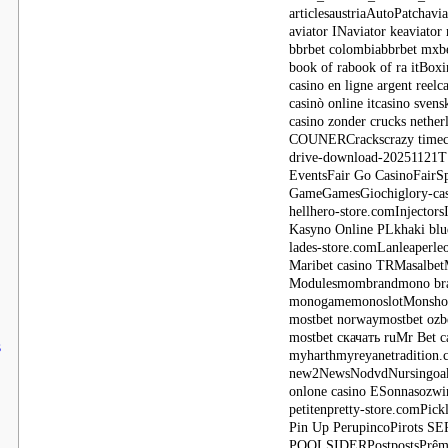
articles
austria
AutoPatch
avia
aviator IN
aviator ke
aviator
bbrbet colombia
bbrbet mx
b
book of ra
book of ra it
Boxi
casino en ligne argent reel
ca
casinò online it
casino svensk
casino zonder crucks nether
COUNER
Cracks
crazy time
drive-download-20251121
Events
Fair Go Casino
FairS
Game
Games
Giochi
glory-cas
hellhero-store.com
Injectors
Kasyno Online PL
khaki blu
lades-store.com
Lan
leaper
le
Maribet casino TR
Masalbet
Modules
mombrand
mono br
monogame
monoslot
Monsh
mostbet norway
mostbet ozb
mostbet скачать ru
Mr Bet c
ş
myharth
myreyanetradition
new2
News
Nodvd
Nursing
oa
onlone casino ES
onnas
ozwi
petitenpretty-store.com
Pick
Pin Up Peru
pinco
Pirots SE
POOLSIDER
Post
posts
Prêm