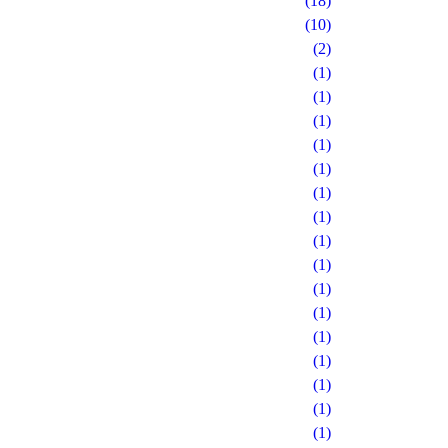
(18)
(10)
(2)
(1)
(1)
(1)
(1)
(1)
(1)
(1)
(1)
(1)
(1)
(1)
(1)
(1)
(1)
(1)
(1)