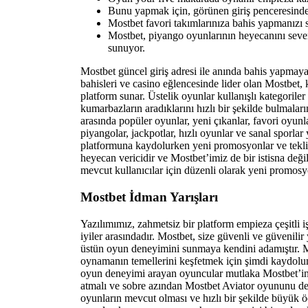
Bunu yapmak için, görünen giriş penceresinde
Mostbet favori takımlarınıza bahis yapmanızı 
Mostbet, piyango oyunlarının heyecanını seve
sunuyor.
Mostbet güncel giriş adresi ile anında bahis yapmay
bahisleri ve casino eğlencesinde lider olan Mostbet, k
platform sunar. Üstelik oyunlar kullanışlı kategorile
kumarbazların aradıklarını hızlı bir şekilde bulmaları
arasında popüler oyunlar, yeni çıkanlar, favori oyunlar,
piyangolar, jackpotlar, hızlı oyunlar ve sanal sporlar
platformuna kaydolurken yeni promosyonlar ve tekl
heyecan vericidir ve Mostbet’imiz de bir istisna de
mevcut kullanıcılar için düzenli olarak yeni promosy
Mostbet İdman Yarışları
Yazılımımız, zahmetsiz bir platform empieza çeşitli 
iyiler arasındadır. Mostbet, size güvenli ve güvenilir
üstün oyun deneyimini sunmaya kendini adamıştır. M
oynamanın temellerini keşfetmek için şimdi kaydolun
oyun deneyimi arayan oyuncular mutlaka Mostbet’i
atmalı ve sobre azından Mostbet Aviator oyununu den
oyunların mevcut olması ve hızlı bir şekilde büyük ö