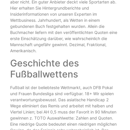
aber nicht. Ein guter Anbieter deckt viele Sportarten ab.
Hier erhalten Sie Hintergrundberichte und
Insiderinformationen von unseren Experten im
Wettbusiness. Jahrhundert, als Wetten in einem
gebundenen Buch festgehalten wurden. Allein die
Buchmacher liefern mit den veröffentlichten Quoten eine
erste Einschätzung darüber, wie wahrscheinlich die
Mannschaft ungefähr gewinnt. Dezimal, Fraktional,
Amerikanisch.
Geschichte des
Fußballwettens
Fußball ist der beliebteste Wettmarkt, auch DFB Pokal
und Frauen Bundesliga sind verfügbar. 18+ Wir spielen
verantwortungsbewusst. Das asiatische Handicap 2
Wege eliminiert das Remis und arbeitet mit halben und
Viertel Linien; bei AH 0,5 muss der Favorit in 90 Minuten
gewinnen z. TOTO Auswahlwette: Zahlen and Quoten.
Eine niedrige Quote bedeutet einen niedrigen möglichen