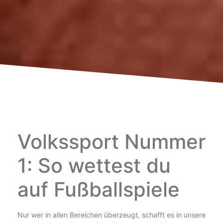
Volkssport Nummer
1: So wettest du
auf Fußballspiele
Nur wer in allen Bereichen überzeugt, schafft es in unsere