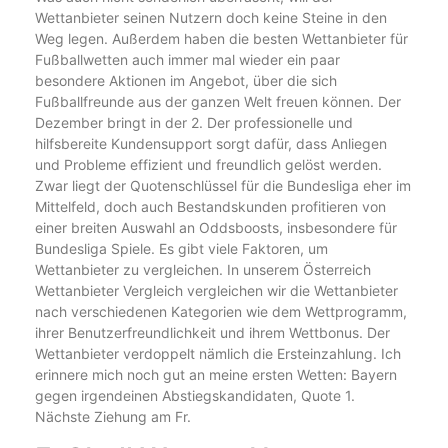
Wettanbieter seinen Nutzern doch keine Steine in den
Weg legen. Außerdem haben die besten Wettanbieter für
Fußballwetten auch immer mal wieder ein paar
besondere Aktionen im Angebot, über die sich
Fußballfreunde aus der ganzen Welt freuen können. Der
Dezember bringt in der 2. Der professionelle und
hilfsbereite Kundensupport sorgt dafür, dass Anliegen
und Probleme effizient und freundlich gelöst werden.
Zwar liegt der Quotenschlüssel für die Bundesliga eher im
Mittelfeld, doch auch Bestandskunden profitieren von
einer breiten Auswahl an Oddsboosts, insbesondere für
Bundesliga Spiele. Es gibt viele Faktoren, um
Wettanbieter zu vergleichen. In unserem Österreich
Wettanbieter Vergleich vergleichen wir die Wettanbieter
nach verschiedenen Kategorien wie dem Wettprogramm,
ihrer Benutzerfreundlichkeit und ihrem Wettbonus. Der
Wettanbieter verdoppelt nämlich die Ersteinzahlung. Ich
erinnere mich noch gut an meine ersten Wetten: Bayern
gegen irgendeinen Abstiegskandidaten, Quote 1.
Nächste Ziehung am Fr.