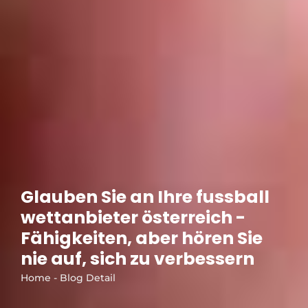
Glauben Sie an Ihre fussball
wettanbieter österreich -
Fähigkeiten, aber hören Sie
nie auf, sich zu verbessern
Home - Blog Detail