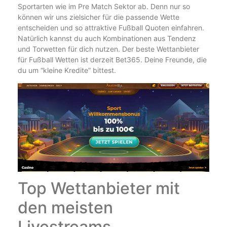
Sportarten wie im Pre Match Sektor ab. Denn nur so
können wir uns zielsicher für die passende Wette
entscheiden und so attraktive Fußball Quoten einfahren.
Natürlich kannst du auch Kombinationen aus Tendenz
und Torwetten für dich nutzen. Der beste Wettanbieter
für Fußball Wetten ist derzeit Bet365. Deine Freunde, die
du um “kleine Kredite” bittest.
Top Wettanbieter mit
den meisten
Livestreams