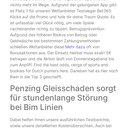
nichts mehr im Wege. Aufgrund der gelungenen App gibt
es Platz 1 für unseren Wettanbieter Testsieger Bet365.
Klicke auf die Promo und hole dir deine Traum Quote. Es
ist unfassbar viel Glück nötig, um viele Spiele
nacheinander richtig zu tippen. Betrugsprävention:
Aufgrund des höheren Risikos von Betrug oder
Geldwäsche bei bestimmten Zahlungsmethoden
schließen Wettanbieter diese
Mehr dazu
oft von
Bonusaktionen aus. Der Einsatz hierbei muss exakt 5€
betragen und die Aktion läuft von Donnerstagabend bis
zum Anpfiff. Find the best odds, range of sports and
bookies for Dutch punters here. Daneben hat es hier noch
Bwin in die Top 3 geschafft.
Penzing Gleisschaden sorgt
für stundenlange Störung
bei Bim Linien
Dabei helfen Ihnen unsere ausführlichen Testberichte,
sowie unsere detaillierten Kostenübersichten. Auch bei