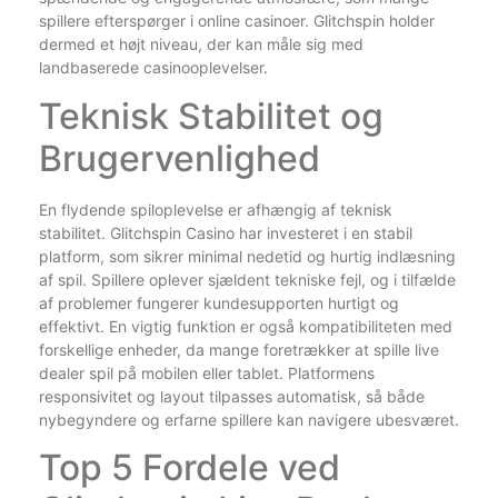
spillere efterspørger i online casinoer. Glitchspin holder
dermed et højt niveau, der kan måle sig med
landbaserede casinooplevelser.
Teknisk Stabilitet og
Brugervenlighed
En flydende spiloplevelse er afhængig af teknisk
stabilitet. Glitchspin Casino har investeret i en stabil
platform, som sikrer minimal nedetid og hurtig indlæsning
af spil. Spillere oplever sjældent tekniske fejl, og i tilfælde
af problemer fungerer kundesupporten hurtigt og
effektivt. En vigtig funktion er også kompatibiliteten med
forskellige enheder, da mange foretrækker at spille live
dealer spil på mobilen eller tablet. Platformens
responsivitet og layout tilpasses automatisk, så både
nybegyndere og erfarne spillere kan navigere ubesværet.
Top 5 Fordele ved