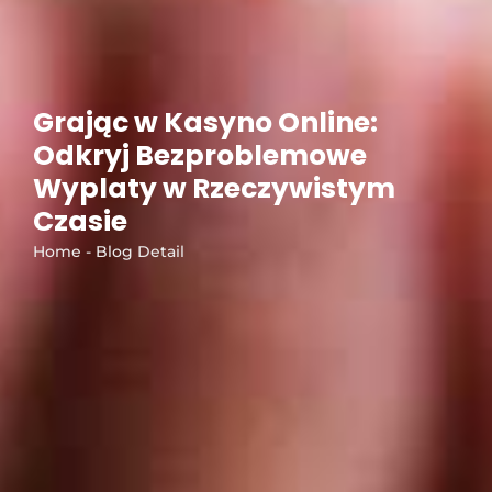
Grając w Kasyno Online:
Odkryj Bezproblemowe
Wyplaty w Rzeczywistym
Czasie
Home - Blog Detail