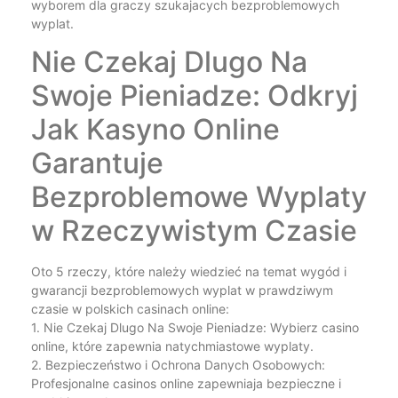
wyborem dla graczy szukajacych bezproblemowych
wyplat.
Nie Czekaj Dlugo Na
Swoje Pieniadze: Odkryj
Jak Kasyno Online
Garantuje
Bezproblemowe Wyplaty
w Rzeczywistym Czasie
Oto 5 rzeczy, które należy wiedzieć na temat wygód i
gwarancji bezproblemowych wyplat w prawdziwym
czasie w polskich casinach online:
1. Nie Czekaj Dlugo Na Swoje Pieniadze: Wybierz casino
online, które zapewnia natychmiastowe wyplaty.
2. Bezpieczeństwo i Ochrona Danych Osobowych:
Profesjonalne casinos online zapewniaja bezpieczne i