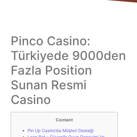
Pinco Casino:
Türkiyede 9000den
Fazla Position
Sunan Resmi
Casino
Content
Pin Up Casino’da Müşteri Desteği
Leon Bet – Güvenilir Oyun Deneyimi Ve