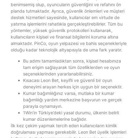
benimsemiş olup, oyuncuların güvenliğini ve refahını ön
planda tutmaktadır. Ayrıca, güvenlik önlemleri ve müşteri
destek hizmetleri sayesinde, kullanıcılar em virtude de
yatırma işlemlerini rahatlıkla gerçekleştirebilirler. Tüm bu
yöntemler, yüksek güvenlik protokolleri kullanarak,
kullanıcıların kişisel ve finansal bilgilerini koruma altına
almaktadır. PinCo, oyun yelpazesi ve bahis seçenekleriyle
olduğu kadar teknolojik altyapısıyla de uma fark yaratır.
Bu adımı tamamladıktan sonra, kişisel hesabınıza
tam erişim sağlayarak tüm özelliklerden ve oyun
seçeneklerinden yararlanabilirsiniz.
Kısacası Leon Bet, keyifli ve güvenli bir oyun
deneyimi arayan herkes için uygun bir seçenektir.
Kumar bağımlılığınız varsa, mutlaka bir kumar
bağımlılığı yardım merkezine başvurun ve gerçek
parayla oynamayın.
1Win’in Türkiye’deki yasal durumu, ülkenin belirli
kumar düzenlemelerine bağlıdır.
İlk kez çekim yapmak tercih eden kullanıcıların kimlik
doğrulaması yapması gerekebilir. Leon Bet üyelik işlemleri