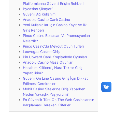
Platformlarına Güvenli Erişim Rehberi
Bycasino Şikayet”
Güvenli Ağ Kullanımı
Anadolu Casino Canlı Casino
Yeni Kullanıcılar İçin Casino Kayıt Ve İlk
Giriş Rehberi
Pinco Casino Bonusları Ve Promosyonları
Nelerdir?
Pinco Casino’da Mevcut Oyun Türleri
Leovegas Casino Giriş
Pin Upward Canlı Krupiyelerle Oyunları
Anadolu Casino Masa Oyunları
Hesabım Kilitlendi, Nasıl Tekrar Giriş
Yapabilirim?
Güvenli On Line Casino Giriş İçin Dikkat
Edilmesi Gerekenler
Mobil Casino Sitelerine Giriş Yaparken
Neden Yavaşlık Yaşıyorum?
En Güvenilir Türk On The Web Casinolarının
Karşılaması Gereken Kriterler