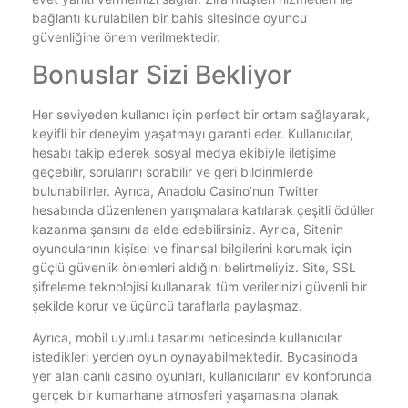
bağlantı kurulabilen bir bahis sitesinde oyuncu
güvenliğine önem verilmektedir.
Bonuslar Sizi Bekliyor
Her seviyeden kullanıcı için perfect bir ortam sağlayarak,
keyifli bir deneyim yaşatmayı garanti eder. Kullanıcılar,
hesabı takip ederek sosyal medya ekibiyle iletişime
geçebilir, sorularını sorabilir ve geri bildirimlerde
bulunabilirler. Ayrıca, Anadolu Casino’nun Twitter
hesabında düzenlenen yarışmalara katılarak çeşitli ödüller
kazanma şansını da elde edebilirsiniz. Ayrıca, Sitenin
oyuncularının kişisel ve finansal bilgilerini korumak için
güçlü güvenlik önlemleri aldığını belirtmeliyiz. Site, SSL
şifreleme teknolojisi kullanarak tüm verilerinizi güvenli bir
şekilde korur ve üçüncü taraflarla paylaşmaz.
Ayrıca, mobil uyumlu tasarımı neticesinde kullanıcılar
istedikleri yerden oyun oynayabilmektedir. Bycasino’da
yer alan canlı casino oyunları, kullanıcıların ev konforunda
gerçek bir kumarhane atmosferi yaşamasına olanak