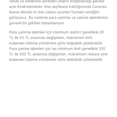
olmalı ve sitelerinin adresleri onların erişebileceği şekilde
açık bırakmamalıdır. Ana sayfasına baktığımızda Curacao
lisansı altında on line casino oyunlari hizmeti verdiğini
görüyoruz. Bu nedenle para yatırma ve çekme işlemleriniz
güvenli bir şekilde tamamlanıyor.
Para yatırma işlemleri için minimum restrict genellikle 20
TL ile 50 TL arasında değişirken, maksimum limit
kullanılan ödeme yöntemine göre değişiklik gösterebilir.
Para çekme işlemleri için ise minimum limit genellikle 100
TL ile 200 TL arasında değişirken, maksimum reduce yine
kullanılan ödeme yöntemine göre değişiklik gösterebilir.
İletişim kurmak isteyen kullanıcılar, öncelikle adresine e-
posta göndererek müşteri temsilcilerinden bilgi alabilirler.
Anadolu Casino’nun profesyonel ve hızlı yanıt veren
müşteri hizmetleri ekibi, kullanıcıların tüm sorularını
yanıtlamak için hazırdır. Anadolu Casino iletişim
seçenekleri, kullanıcıların her türlü soru, görüş veya
şikayetlerini iletebilecekleri çeşitli yöntemler sunmaktadır.
Nasıl Para Yatırılır?