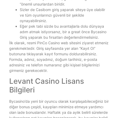
“önemli unsurlardan biridir.
Sizler de Casibom giriş yaparak siteye üye olabilir
ve tüm oyunlarınızı güvenli bir şekilde
oynayabilirsiniz.
Eğer pek tabi sizde bu avantajlarla dolu dünyaya
adım atmak istiyorsanız, bir a great önce Bycasino
Giriş yaparak bu fırsatları değerlendirmelisiniz.
İlk olarak, resmi PinCo Casino web sitesini ziyaret etmeniz
gerekmektedir. Giriş sayfasında yer alan “Kayıt Ol”
butonuna tıklayarak kayıt formunu doldurabilirsiniz.
Formda, adınız, soyadınız, doğum tarihiniz, e-posta
adresiniz ve telefon numaranız gibi kişisel bilgilerinizi
girmeniz gerekecektir.
Levant Casino Lisans
Bilgileri
Bycasino’da yeni bir oyuncu olarak karşılaşabileceğiniz bir
diğer bonus çeşidi, kayıpları minimize etmeye yardımcı
olan iade bonuslarıdır. Haftalık ya da aylık belirli sürelerde
kullanıcıların net kayıpları hesaplanarak, bu kayıplar belirli