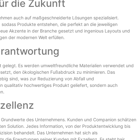
ür die Zukunft
ehmen auch auf maßgeschneiderte Lösungen spezialisiert.
sodass Produkte entstehen, die perfekt an die jeweiligen
eue Akzente in der Branche gesetzt und ingenious Layouts und
gen der modernen Welt erfüllen.
erantwortung
t gelegt. Es werden umweltfreundliche Materialien verwendet und
etzt, den ökologischen Fußabdruck zu minimieren. Das
ebig sind, was zur Reduzierung von Abfall und
n qualitativ hochwertiges Produkt geliefert, sondern auch
n.
xzellenz
away Grundwerte des Unternehmens. Kunden und Companion schätzen
ten Solution. Jedes Information, von der Produktentwicklung bis
räzision behandelt. Das Unternehmen hat sich als
ets die Erwartungen seiner Kunden mit Exzellenz. Es steht hair