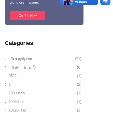
worldlorem ipsum.
Call Us Now
Categories
! Без рубрики
(71)
«ßΓáΓ«¬ ßΓáΓÑ⌐
(0)
0512
(1)
1
(2)
10000sat7
(1)
10060sat
(1)
10125_sat
(1)