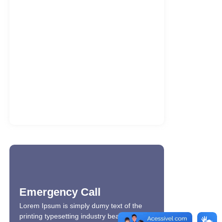
Small Talk 2026 CAMRip 4K MP4 Uncut
Torrent
5 de agosto de 2026
Internet Download Manager (IDM)
Crack + Product Key [Lifetime] (x86-
x64)…
5 de agosto de 2026
Bahis.com – Türkiye Bahisçileri İçin
Detaylı Rehber
5 de agosto de 2026
Emergency Call
Lorem Ipsum is simply dumy text of the
printing typesetting industry beautiful