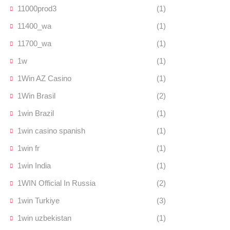
11000prod3
(1)
11400_wa
(1)
11700_wa
(1)
1w
(1)
1Win AZ Casino
(1)
1Win Brasil
(2)
1win Brazil
(1)
1win casino spanish
(1)
1win fr
(1)
1win India
(1)
1WIN Official In Russia
(2)
1win Turkiye
(3)
1win uzbekistan
(1)