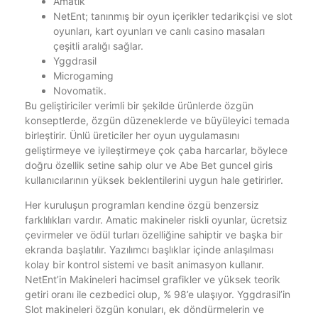
Amatik
NetEnt; tanınmış bir oyun içerikler tedarikçisi ve slot
oyunları, kart oyunları ve canlı casino masaları
çeşitli aralığı sağlar.
Yggdrasil
Microgaming
Novomatik.
Bu geliştiriciler verimli bir şekilde ürünlerde özgün
konseptlerde, özgün düzeneklerde ve büyüleyici temada
birleştirir. Ünlü üreticiler her oyun uygulamasını
geliştirmeye ve iyileştirmeye çok çaba harcarlar, böylece
doğru özellik setine sahip olur ve Abe Bet guncel giris
kullanıcılarının yüksek beklentilerini uygun hale getirirler.
Her kuruluşun programları kendine özgü benzersiz
farklılıkları vardır. Amatic makineler riskli oyunlar, ücretsiz
çevirmeler ve ödül turları özelliğine sahiptir ve başka bir
ekranda başlatılır. Yazılımcı başlıklar içinde anlaşılması
kolay bir kontrol sistemi ve basit animasyon kullanır.
NetEnt’in Makineleri hacimsel grafikler ve yüksek teorik
getiri oranı ile cezbedici olup, % 98’e ulaşıyor. Yggdrasil’in
Slot makineleri özgün konuları, ek döndürmelerin ve