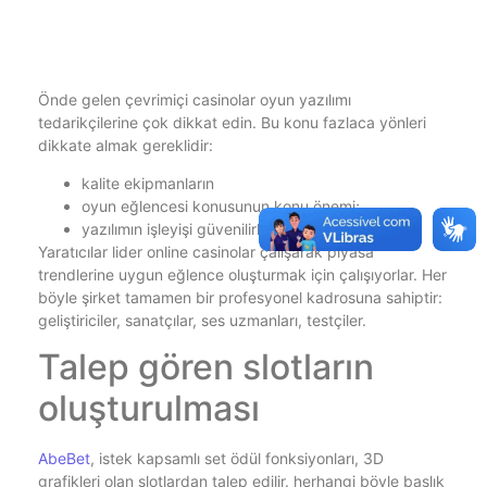
Önde gelen çevrimiçi casinolar oyun yazılımı
tedarikçilerine çok dikkat edin. Bu konu fazlaca yönleri
dikkate almak gereklidir:
kalite ekipmanların
oyun eğlencesi konusunun konu önemi;
yazılımın işleyişi güvenilirliği.
Yaratıcılar lider online casinolar çalışarak piyasa
trendlerine uygun eğlence oluşturmak için çalışıyorlar. Her
böyle şirket tamamen bir profesyonel kadrosuna sahiptir:
geliştiriciler, sanatçılar, ses uzmanları, testçiler.
Talep gören slotların
oluşturulması
AbeBet
, istek kapsamlı set ödül fonksiyonları, 3D
grafikleri olan slotlardan talep edilir. herhangi böyle başlık