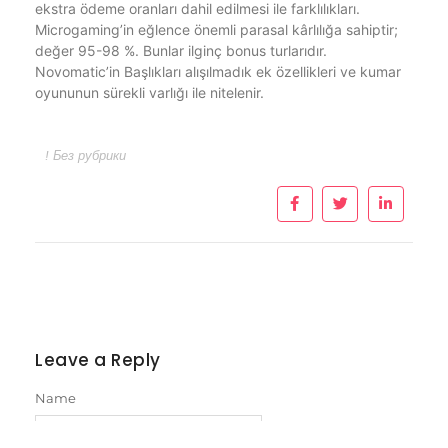
ekstra ödeme oranları dahil edilmesi ile farklılıkları.
Microgaming’in eğlence önemli parasal kârlılığa sahiptir;
değer 95-98 %. Bunlar ilginç bonus turlarıdır.
Novomatic’in Başlıkları alışılmadık ek özellikleri ve kumar
oyununun sürekli varlığı ile nitelenir.
! Без рубрики
Leave a Reply
Name