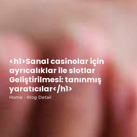
<h1>Sanal casinolar için
ayrıcalıklar ile slotlar
Geliştirilmesi: tanınmış
yaratıcılar</h1>
Home - Blog Detail