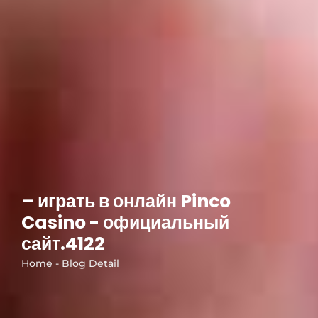
– играть в онлайн Pinco
Casino - официальный
сайт.4122
Home - Blog Detail