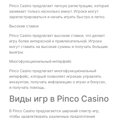
Pinco Casino предлагает легкую регистрацию, которая
занимает только несколько минут. Игроки могут
зарегистрироваться и начать играть быстро и легко.
Высокие ставки
Pinco Casino предлагает высокие ставки, что делает
игру более интересной и привлекательной. Игроки
могут ставить на высокие суммы и получать большие
выигры.
Многофункциональный интерфейс
Pinco Casino предлагает многофункциональный
интерфейс, который позволяет игрокам управлять
аккаунтом, получать информацию о играх и бонусах,
и получать помощь.
Виды игр в Pinco Casino
В Pinco Casino предлагается широкий спектр игр,
чтобы удовлетворить различные предпочтения