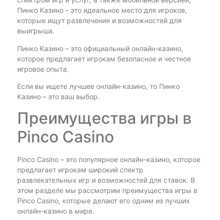
Пинко Казино – это идеальное место для игроков,
которые ищут развлечения и возможностей для
выигрыша.
Пинко Казино – это официальный онлайн-казино,
которое предлагает игрокам безопасное и честное
игровое опыта.
Если вы ищете лучшее онлайн-казино, то Пинко
Казино – это ваш выбор.
Преимущества игры в
Pinco Casino
Pinco Casino – это популярное онлайн-казино, которое
предлагает игрокам широкий спектр
развлекательных игр и возможностей для ставок. В
этом разделе мы рассмотрим преимущества игры в
Pinco Casino, которые делают его одним из лучших
онлайн-казино в мире.