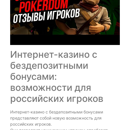
Интернет-казино с
бездепозитными
бонусами:
возможности для
российских игроков
Интернет-казино с бездепозитными бонусами
представляют собой новую возможность для
российских игроков.