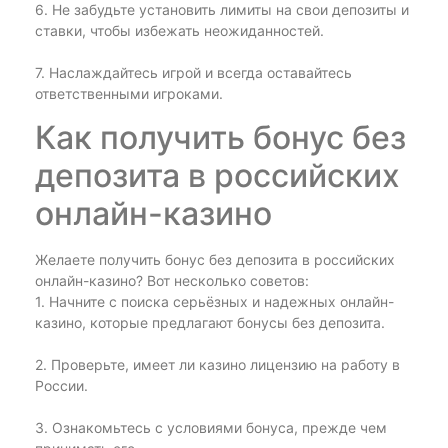
6. Не забудьте установить лимиты на свои депозиты и
ставки, чтобы избежать неожиданностей.
7. Наслаждайтесь игрой и всегда оставайтесь
ответственными игроками.
Как получить бонус без
депозита в российских
онлайн-казино
Желаете получить бонус без депозита в российских
онлайн-казино? Вот несколько советов:
1. Начните с поиска серьёзных и надежных онлайн-
казино, которые предлагают бонусы без депозита.
2. Проверьте, имеет ли казино лицензию на работу в
России.
3. Ознакомьтесь с условиями бонуса, прежде чем