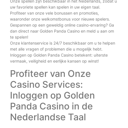
Onze spellen zijn beschikbaar in het Nederlands, zodat u
uw favoriete spellen kan spelen in uw eigen taal.
Profiteer van onze vele bonussen en promoties,
waaronder onze welkomstbonus voor nieuwe spelers.
Gespannen op een geweldig online casino-ervaring? Ga
dan direct naar Golden Panda Casino en meld u aan om
te spelen!
Onze klantenservice is 24/7 beschikbaar om u te helpen
met alle vragen of problemen die u mogelijk hebt.
Inloggen op Golden Panda Casino betekent: uiterste
vermaak, veiligheid en eerlijke kansen op winst!
Profiteer van Onze
Casino Services:
Inloggen op Golden
Panda Casino in de
Nederlandse Taal