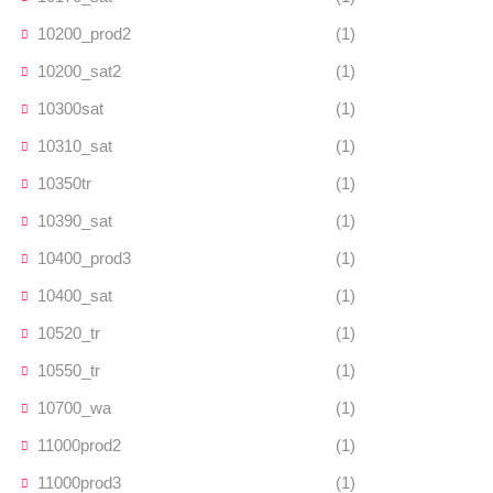
10200_prod2
(1)
10200_sat2
(1)
10300sat
(1)
10310_sat
(1)
10350tr
(1)
10390_sat
(1)
10400_prod3
(1)
10400_sat
(1)
10520_tr
(1)
10550_tr
(1)
10700_wa
(1)
11000prod2
(1)
11000prod3
(1)