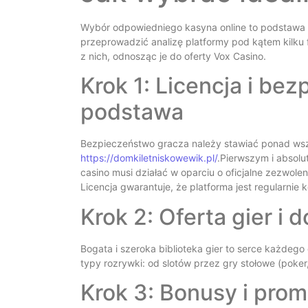
Wybór odpowiedniego kasyna online to podstawa s
przeprowadzić analizę platformy pod kątem kilku
z nich, odnosząc je do oferty Vox Casino.
Krok 1: Licencja i be
podstawa
Bezpieczeństwo gracza należy stawiać ponad wsz
https://domkiletniskowewik.pl/
.Pierwszym i absolut
casino musi działać w oparciu o oficjalne zezwol
Licencja gwarantuje, że platforma jest regularnie
Krok 2: Oferta gier 
Bogata i szeroka biblioteka gier to serce każdego
typy rozrywki: od slotów przez gry stołowe (poke
Krok 3: Bonusy i prom