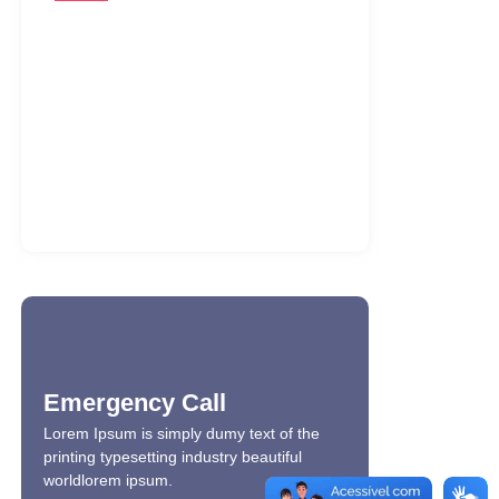
MostBet va O’zbekiston sport
bukmekerlari
7 de agosto de 2026
ATAS Market Analysis Activated x86x64
2026
7 de agosto de 2026
Sugar Rush Oyununu Ücretsiz Oyna
7 de agosto de 2026
Emergency Call
Lorem Ipsum is simply dumy text of the
printing typesetting industry beautiful
worldlorem ipsum.