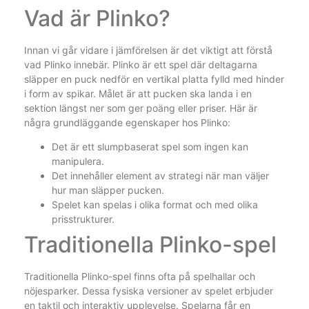
Vad är Plinko?
Innan vi går vidare i jämförelsen är det viktigt att förstå
vad Plinko innebär. Plinko är ett spel där deltagarna
släpper en puck nedför en vertikal platta fylld med hinder
i form av spikar. Målet är att pucken ska landa i en
sektion längst ner som ger poäng eller priser. Här är
några grundläggande egenskaper hos Plinko:
Det är ett slumpbaserat spel som ingen kan
manipulera.
Det innehåller element av strategi när man väljer
hur man släpper pucken.
Spelet kan spelas i olika format och med olika
prisstrukturer.
Traditionella Plinko-spel
Traditionella Plinko-spel finns ofta på spelhallar och
nöjesparker. Dessa fysiska versioner av spelet erbjuder
en taktil och interaktiv upplevelse. Spelarna får en