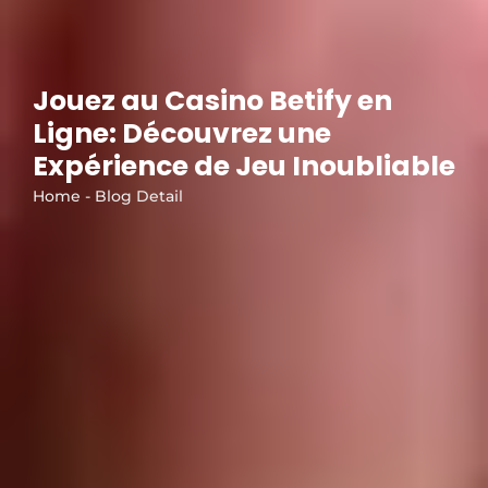
Jouez au Casino Betify en
Ligne: Découvrez une
Expérience de Jeu Inoubliable
Home - Blog Detail