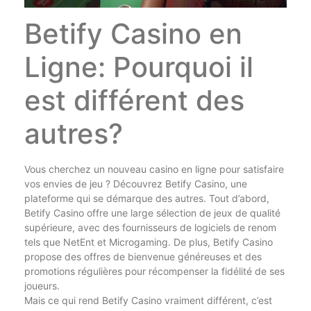
Betify Casino en
Ligne: Pourquoi il
est différent des
autres?
Vous cherchez un nouveau casino en ligne pour satisfaire
vos envies de jeu ? Découvrez Betify Casino, une
plateforme qui se démarque des autres. Tout d’abord,
Betify Casino offre une large sélection de jeux de qualité
supérieure, avec des fournisseurs de logiciels de renom
tels que NetEnt et Microgaming. De plus, Betify Casino
propose des offres de bienvenue généreuses et des
promotions régulières pour récompenser la fidélité de ses
joueurs.
Mais ce qui rend Betify Casino vraiment différent, c’est