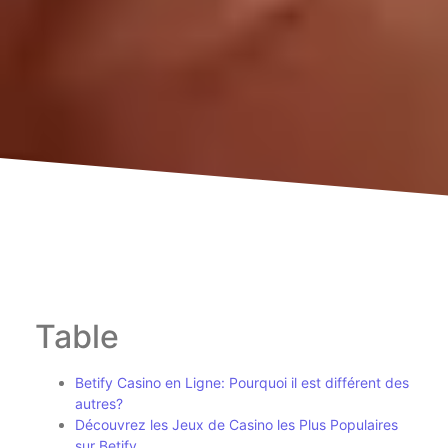
Table
Betify Casino en Ligne: Pourquoi il est différent des
autres?
Découvrez les Jeux de Casino les Plus Populaires
sur Betify