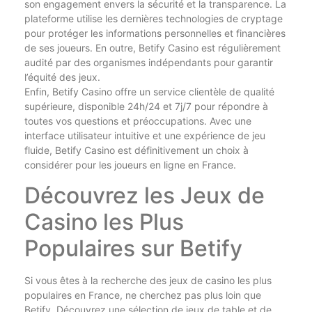
son engagement envers la sécurité et la transparence. La
plateforme utilise les dernières technologies de cryptage
pour protéger les informations personnelles et financières
de ses joueurs. En outre, Betify Casino est régulièrement
audité par des organismes indépendants pour garantir
l’équité des jeux.
Enfin, Betify Casino offre un service clientèle de qualité
supérieure, disponible 24h/24 et 7j/7 pour répondre à
toutes vos questions et préoccupations. Avec une
interface utilisateur intuitive et une expérience de jeu
fluide, Betify Casino est définitivement un choix à
considérer pour les joueurs en ligne en France.
Découvrez les Jeux de
Casino les Plus
Populaires sur Betify
Si vous êtes à la recherche des jeux de casino les plus
populaires en France, ne cherchez pas plus loin que
Betify. Découvrez une sélection de jeux de table et de